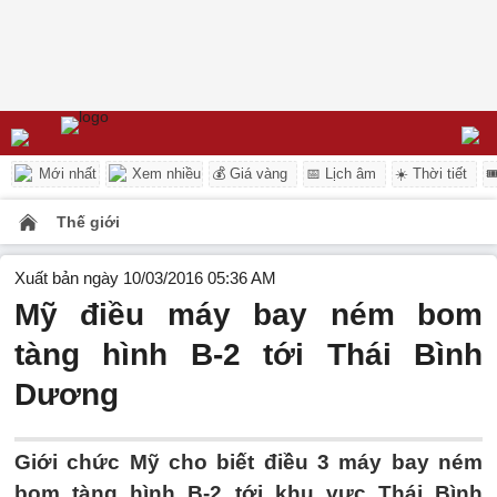
Mới nhất
Xem nhiều
💰 Giá vàng
📅 Lịch âm
☀️ Thời tiết

Thế giới
Xuất bản ngày 10/03/2016 05:36 AM
Mỹ điều máy bay ném bom
tàng hình B-2 tới Thái Bình
Dương
Giới chức Mỹ cho biết điều 3 máy bay ném
bom tàng hình B-2 tới khu vực Thái Bình