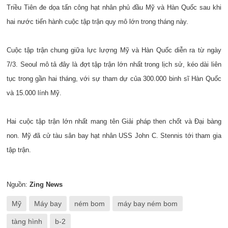
Triều Tiên đe dọa tấn công hạt nhân phủ đầu Mỹ và Hàn Quốc sau khi
hai nước tiến hành cuộc tập trận quy mô lớn trong tháng này.
Cuộc tập trận chung giữa lực lượng Mỹ và Hàn Quốc diễn ra từ ngày
7/3. Seoul mô tả đây là đợt tập trận lớn nhất trong lịch sử, kéo dài liên
tục trong gần hai tháng, với sự tham dự của 300.000 binh sĩ Hàn Quốc
và 15.000 lính Mỹ.
Hai cuộc tập trận lớn nhất mang tên Giải pháp then chốt và Đại bàng
non. Mỹ đã cử tàu sân bay hạt nhân USS John C. Stennis tới tham gia
tập trận.
Nguồn:
Zing News
Mỹ
Máy bay
ném bom
máy bay ném bom
tàng hình
b-2