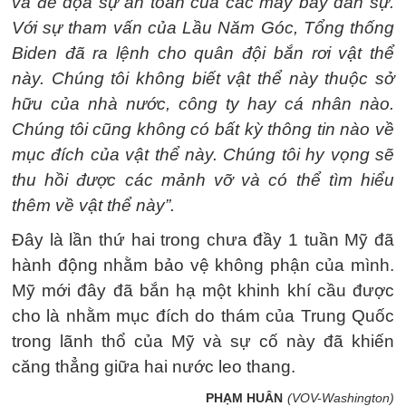
và đe dọa sự an toàn của các máy bay dân sự.
Với sự tham vấn của Lầu Năm Góc, Tổng thống
Biden đã ra lệnh cho quân đội bắn rơi vật thể
này. Chúng tôi không biết vật thể này thuộc sở
hữu của nhà nước, công ty hay cá nhân nào.
Chúng tôi cũng không có bất kỳ thông tin nào về
mục đích của vật thể này. Chúng tôi hy vọng sẽ
thu hồi được các mảnh vỡ và có thể tìm hiểu
thêm về vật thể này”.
Đây là lần thứ hai trong chưa đầy 1 tuần Mỹ đã
hành động nhằm bảo vệ không phận của mình.
Mỹ mới đây đã bắn hạ một khinh khí cầu được
cho là nhằm mục đích do thám của Trung Quốc
trong lãnh thổ của Mỹ và sự cố này đã khiến
căng thẳng giữa hai nước leo thang.
PHẠM HUÂN
(VOV-Washington)