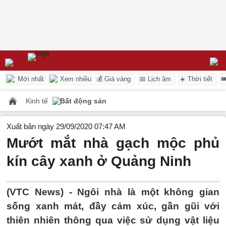
Mới nhất
Xem nhiều
💰 Giá vàng
📅 Lịch âm
☀️ Thời tiết

Kinh tế
Bất động sản
Xuất bản ngày 29/09/2020 07:47 AM
Mướt mắt nhà gạch mộc phủ
kín cây xanh ở Quảng Ninh
(VTC News) -
Ngôi nhà là một không gian
sống xanh mát, đầy cảm xúc, gần gũi với
thiên nhiên thông qua việc sử dụng vật liệu