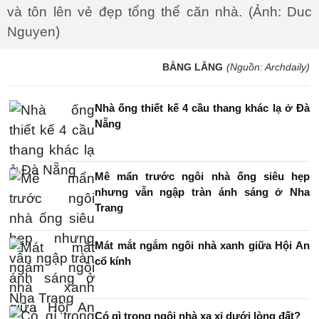
và tôn lên vẻ đẹp tổng thể căn nhà. (Ảnh: Duc
Nguyen)
BẰNG LĂNG
(Nguồn: Archdaily)
Nhà ống thiết kế 4 cầu thang khác lạ ở Đà
Nẵng
Mê mẩn trước ngôi nhà ống siêu hẹp
nhưng vẫn ngập tràn ánh sáng ở Nha
Trang
Mát mắt ngắm ngôi nhà xanh giữa Hội An
cổ kính
Có gì trong ngôi nhà xa xỉ dưới lòng đất?