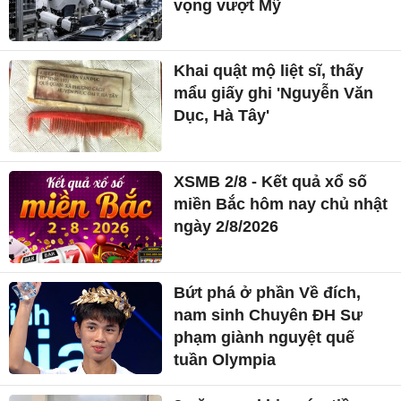
vọng vượt Mỹ
Khai quật mộ liệt sĩ, thấy
mẩu giấy ghi 'Nguyễn Văn
Dục, Hà Tây'
XSMB 2/8 - Kết quả xổ số
miền Bắc hôm nay chủ nhật
ngày 2/8/2026
Bứt phá ở phần Về đích,
nam sinh Chuyên ĐH Sư
phạm giành nguyệt quế
tuần Olympia