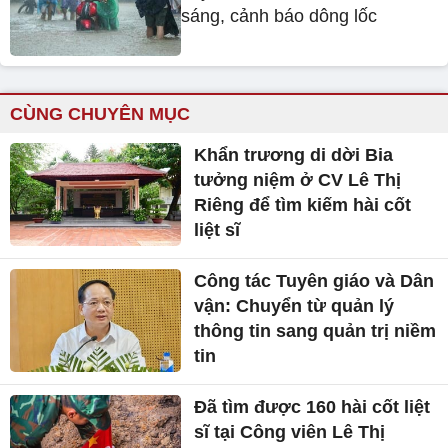
sáng, cảnh báo dông lốc
CÙNG CHUYÊN MỤC
Khẩn trương di dời Bia
tưởng niệm ở CV Lê Thị
Riêng để tìm kiếm hài cốt
liệt sĩ
Công tác Tuyên giáo và Dân
vận: Chuyển từ quản lý
thông tin sang quản trị niềm
tin
Đã tìm được 160 hài cốt liệt
sĩ tại Công viên Lê Thị