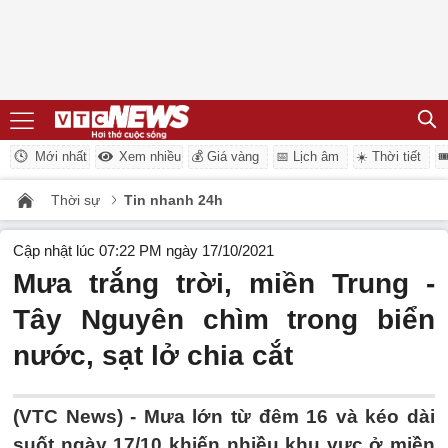
Mới nhất
Xem nhiều
💰 Giá vàng
📅 Lịch âm
☀️ Thời tiết

Thời sự
Tin nhanh 24h
Cập nhật lúc 07:22 PM ngày 17/10/2021
Mưa trắng trời, miền Trung -
Tây Nguyên chìm trong biển
nước, sạt lở chia cắt
(VTC News) -
Mưa lớn từ đêm 16 và kéo dài
suốt ngày 17/10 khiến nhiều khu vực ở miền