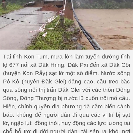
Tại tỉnh Kon Tum, mưa lớn làm tuyến đường tỉnh
lộ 677 nối xã Đăk Hring, Đăk Pxi đến xã Đăk Côi
(huyện Kon Rẫy) sạt lở một số điểm. Nước sông
Pô Kô (huyện Đăk Glei) dâng cao, cầu treo bắc
qua sông nối thị trấn Đăk Glei với các thôn Đông
Sông, Đông Thượng bị nước lũ cuốn trôi mố cầu.
Hiện, chính quyền địa phương đã cắm biển cảnh
báo, không để người dân đi qua các vị trí bị sạt
lở, ngập lụt; đồng thời, huy động các lực lượng tại
chỗ hỗ trợ di dời người dân, tài sản ra khỏi nơi