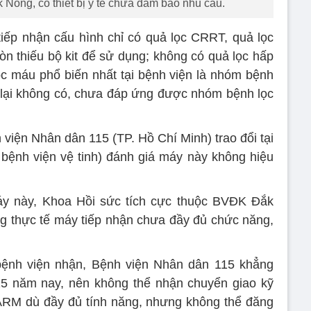
 Nông, có thiết bị y tế chưa đảm bảo nhu cầu.
iếp nhận cấu hình chỉ có quả lọc CRRT, quả lọc
òn thiếu bộ kit để sử dụng; không có quả lọc hấp
c máu phổ biến nhất tại bệnh viện là nhóm bệnh
lại không có, chưa đáp ứng được nhóm bệnh lọc
viện Nhân dân 115 (TP. Hồ Chí Minh) trao đổi tại
bệnh viện vệ tinh) đánh giá máy này không hiệu
máy này, Khoa Hồi sức tích cực thuộc BVĐK Đắk
g thực tế máy tiếp nhận chưa đầy đủ chức năng,
 bệnh viện nhận, Bệnh viện Nhân dân 115 khẳng
15 năm nay, nên không thể nhận chuyển giao kỹ
-ARM dù đầy đủ tính năng, nhưng không thể đăng