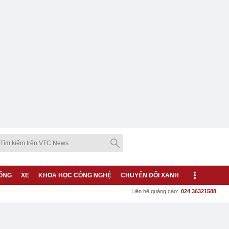
ỐNG
XE
KHOA HỌC CÔNG NGHỆ
CHUYỂN ĐỔI XANH
Liên hệ quảng cáo:
024 36321588