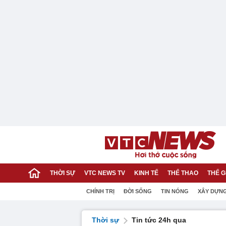
THỜI SỰ
VTC NEWS TV
KINH TẾ
THỂ THAO
THẾ G
CHÍNH TRỊ
ĐỜI SỐNG
TIN NÓNG
XÂY DỰN
Thời sự
Tin tức 24h qua