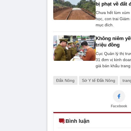
bị phạt về đất 
Chưa hết lùm xùm 
học, con trai Giám
mục đích.
Không niêm yết 
triệu đồng
Cục Quản lý thị tr
31 đơn vị kinh doan
giá bán khẩu trang 
Đắk Nông
Sở Y tế Đắk Nông
trang
Facebook
Bình luận