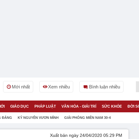
Mới nhất
Xem nhiều
Bình luận nhiều
IỚI
GIÁO DỤC
PHÁP LUẬT
VĂN HÓA - GIẢI TRÍ
SỨC KHỎE
ĐỜI S
G ĐẢNG
KỶ NGUYÊN VƯƠN MÌNH
GIẢI PHÓNG MIỀN NAM 30-4
Xuất bản ngày 24/04/2020 05:29 PM