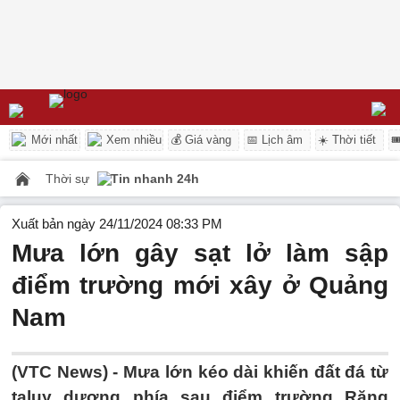
Mới nhất
Xem nhiều
💰 Giá vàng
📅 Lịch âm
☀️ Thời tiết

Thời sự
Tin nhanh 24h
Xuất bản ngày 24/11/2024 08:33 PM
Mưa lớn gây sạt lở làm sập
điểm trường mới xây ở Quảng
Nam
(VTC News) -
Mưa lớn kéo dài khiến đất đá từ
taluy dương phía sau điểm trường Răng