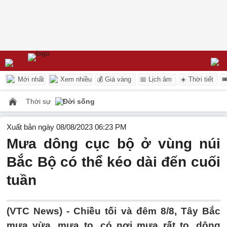
Mới nhất
Xem nhiều
💰 Giá vàng
📅 Lịch âm
☀️ Thời tiết

Thời sự
Đời sống
Xuất bản ngày 08/08/2023 06:23 PM
Mưa dông cục bộ ở vùng núi
Bắc Bộ có thể kéo dài đến cuối
tuần
(VTC News) -
Chiều tối và đêm 8/8, Tây Bắc
mưa vừa, mưa to, có nơi mưa rất to, dông