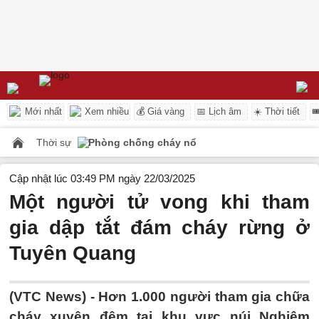
Mới nhất
Xem nhiều
💰 Giá vàng
📅 Lịch âm
☀️ Thời tiết

Thời sự
Phòng chống cháy nổ
Cập nhật lúc 03:49 PM ngày 22/03/2025
Một người tử vong khi tham
gia dập tắt đám cháy rừng ở
Tuyên Quang
(VTC News) -
Hơn 1.000 người tham gia chữa
cháy xuyên đêm tại khu vực núi Nghiêm