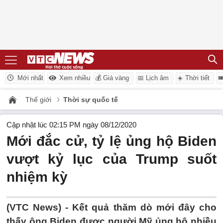
Mới nhất
Xem nhiều
💰 Giá vàng
📅 Lịch âm
☀️ Thời tiết

Thế giới
Thời sự quốc tế
Cập nhật lúc 02:15 PM ngày 08/12/2020
Mới đắc cử, tỷ lệ ủng hộ Biden
vượt kỷ lục của Trump suốt
nhiệm kỳ
(VTC News) -
Kết quả thăm dò mới đây cho
thấy ông Biden được người Mỹ ủng hộ nhiều