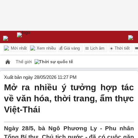
Mới nhất
Xem nhiều
💰 Giá vàng
📅 Lịch âm
☀️ Thời tiết

Thế giới
Thời sự quốc tế
Xuất bản ngày 28/05/2026 11:27 PM
Mở ra nhiều ý tưởng hợp tác
về văn hóa, thời trang, ẩm thực
Việt-Thái
Ngày 28/5, bà Ngô Phương Ly - Phu nhân
Tổng Bí thư, Chủ tịch nước - đã có cuộc gặp