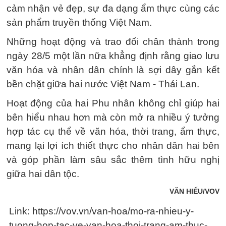
cảm nhận vẻ đẹp, sự đa dạng ẩm thực cùng các
sản phẩm truyền thống Việt Nam.
Những hoạt động và trao đổi chân thành trong
ngày 28/5 một lần nữa khẳng định rằng giao lưu
văn hóa và nhân dân chính là sợi dây gắn kết
bền chặt giữa hai nước Việt Nam - Thái Lan.
Hoạt động của hai Phu nhân không chỉ giúp hai
bên hiểu nhau hơn mà còn mở ra nhiều ý tưởng
hợp tác cụ thể về văn hóa, thời trang, ẩm thực,
mang lại lợi ích thiết thực cho nhân dân hai bên
và góp phần làm sâu sắc thêm tình hữu nghị
giữa hai dân tộc.
VĂN HIẾU/VOV
Link: https://vov.vn/van-hoa/mo-ra-nhieu-y-
tuong-hop-tac-ve-van-hoa-thoi-trang-am-thuc-