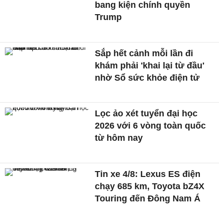
bang kiện chính quyền
Trump
Sắp hết cảnh mỗi lần đi
khám phải 'khai lại từ đầu'
nhờ Sổ sức khỏe điện tử
Lọc ảo xét tuyển đại học
2026 với 6 vòng toàn quốc
từ hôm nay
Tin xe 4/8: Lexus ES điện
chạy 685 km, Toyota bZ4X
Touring đến Đông Nam Á