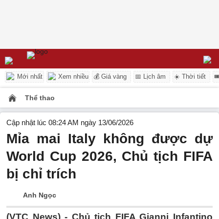
Mới nhất
Xem nhiều
💰 Giá vàng
📅 Lịch âm
☀️ Thời tiết

Thể thao
Cập nhật lúc 08:24 AM ngày 13/06/2026
Mỉa mai Italy không được dự
World Cup 2026, Chủ tịch FIFA
bị chỉ trích
Anh Ngọc
(VTC News) -
Chủ tịch FIFA Gianni Infantino