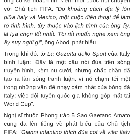
ông có kế hoạch tìm kiếm một cuộc nói chuyện
với Chủ tịch FIFA.
“Do khoảng cách địa lý lớn
giữa Italy và Mexico, một cuộc điện thoại để làm
rõ tình hình, tùy thuộc vào lịch trình của ông ấy,
là lựa chọn tốt nhất. Tôi rất muốn nghe xem ông
ấy suy nghĩ gì”
, ông Abodi phát biểu.
Trong khi đó, tờ
La Gazetta dello Sport
của Italy
bình luận: “Đây là một câu nói đùa trên sóng
truyền hình, kèm nụ cười, nhưng chắc chắn đã
tạo ra làn sóng tranh luận, vì nó chạm tới một
trong những vấn đề nhạy cảm nhất của bóng đá
Italy: việc đội tuyển quốc gia không góp mặt tại
World Cup”.
Nghị sĩ thuộc Phong trào 5 Sao Gaetano Amato
cũng đã lên tiếng về phát biểu của Chủ tịch
FIFA:
“Gianni Infantino thích đùa cợt về việc Italy