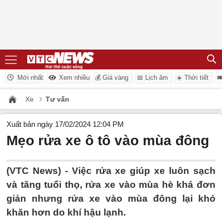
Mới nhất
Xem nhiều
💰 Giá vàng
📅 Lịch âm
☀️ Thời tiết

Xe
Tư vấn
Xuất bản ngày 17/02/2024 12:04 PM
Mẹo rửa xe ô tô vào mùa đông
(VTC News) -
Việc rửa xe giúp xe luôn sạch
và tăng tuổi thọ, rửa xe vào mùa hè khá đơn
giản nhưng rửa xe vào mùa đông lại khó
khăn hơn do khí hậu lạnh.