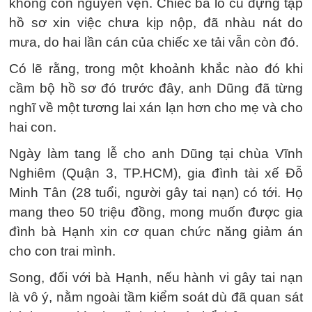
không còn nguyên vẹn. Chiếc ba lô cũ đựng tập
hồ sơ xin việc chưa kịp nộp, đã nhàu nát do
mưa, do hai lần cán của chiếc xe tải vẫn còn đó.
Có lẽ rằng, trong một khoảnh khắc nào đó khi
cầm bộ hồ sơ đó trước đây, anh Dũng đã từng
nghĩ về một tương lai xán lạn hơn cho mẹ và cho
hai con.
Ngày làm tang lễ cho anh Dũng tại chùa Vĩnh
Nghiêm (Quận 3, TP.HCM), gia đình tài xế Đỗ
Minh Tân (28 tuổi, người gây tai nạn) có tới. Họ
mang theo 50 triệu đồng, mong muốn được gia
đình bà Hạnh xin cơ quan chức năng giảm án
cho con trai mình.
Song, đối với bà Hạnh, nếu hành vi gây tai nạn
là vô ý, nằm ngoài tầm kiểm soát dù đã quan sát