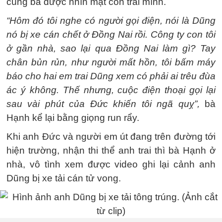
cùng bà được nhìn mặt con trai mình.
“Hôm đó tôi nghe có người gọi điện, nói là Dũng
nó bị xe cán chết ở Đồng Nai rồi. Công ty con tôi
ở gần nhà, sao lại qua Đồng Nai làm gì? Tay
chân bủn rủn, như người mất hồn, tôi bấm máy
báo cho hai em trai Dũng xem có phải ai trêu đùa
ác ý không. Thế nhưng, cuộc điện thoại gọi lại
sau vài phút của Đức khiến tôi ngã quỵ”,
bà
Hạnh kể lại bằng giọng run rẩy.
Khi anh Đức và người em út đang trên đường tới
hiện trường, nhận thi thể anh trai thì bà Hạnh ở
nhà, vô tình xem được video ghi lại cảnh anh
Dũng bị xe tải cán tử vong.