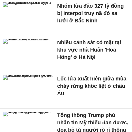
Nhóm lừa đảo 327 tỷ đồng
bị Interpol truy nã đỏ sa
lưới ở Bắc Ninh
Nhiều cảnh sát có mặt tại
khu vực nhà Huấn 'Hoa
Hồng' ở Hà Nội
Lốc lửa xuất hiện giữa mùa
cháy rừng khốc liệt ở châu
Âu
Tổng thống Trump phủ
nhận tin Mỹ thiếu đạn dược,
doạ bỏ tù người rò rỉ thông