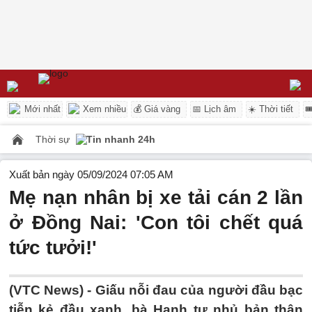
Mới nhất
Xem nhiều
💰 Giá vàng
📅 Lịch âm
☀️ Thời tiết

Thời sự
Tin nhanh 24h
Xuất bản ngày 05/09/2024 07:05 AM
Mẹ nạn nhân bị xe tải cán 2 lần
ở Đồng Nai: 'Con tôi chết quá
tức tưởi!'
(VTC News) -
Giấu nỗi đau của người đầu bạc
tiễn kẻ đầu xanh, bà Hạnh tự nhủ bản thân