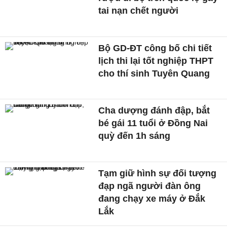
tai nạn chết người
Bộ GD-ĐT công bố chi tiết
lịch thi lại tốt nghiệp THPT
cho thí sinh Tuyên Quang
Cha dượng đánh đập, bắt
bé gái 11 tuổi ở Đồng Nai
quỳ đến 1h sáng
Tạm giữ hình sự đối tượng
đạp ngã người đàn ông
đang chạy xe máy ở Đắk
Lắk