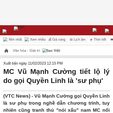
Mới nhất
Xem nhiều
💰 Giá vàng
📅 Lịch âm
☀️ Thời tiết

Văn hóa - Giải trí
Sao Việt
Xuất bản ngày 11/02/2023 12:15 PM
MC Vũ Mạnh Cường tiết lộ lý
do gọi Quyền Linh là 'sư phụ'
(VTC News) -
Vũ Mạnh Cường gọi Quyền Linh
là sư phụ trong nghề dẫn chương trình, tuy
nhiên cũng tranh thủ "nói xấu" nam MC nổi