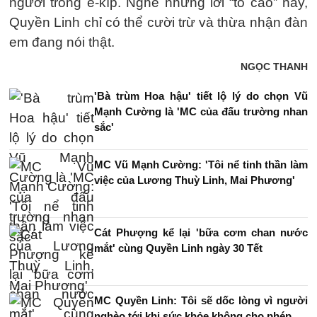
người trong ê-kíp. Nghe những lời “tố cáo” này,
Quyền Linh chỉ có thể cười trừ và thừa nhận đàn
em đang nói thật.
NGỌC THANH
'Bà trùm Hoa hậu' tiết lộ lý do chọn Vũ
Mạnh Cường là 'MC của đấu trường nhan
sắc'
MC Vũ Mạnh Cường: 'Tôi nể tinh thần làm
việc của Lương Thuỳ Linh, Mai Phương'
Cát Phượng kể lại 'bữa cơm chan nước
mắt' cùng Quyền Linh ngày 30 Tết
MC Quyền Linh: Tôi sẽ dốc lòng vì người
nghèo tới khi sức khỏe không cho phép