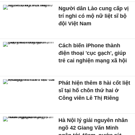
Người dân Lào cung cấp vị
trí nghi có mộ nữ liệt sĩ bộ
đội Việt Nam
Cách biến iPhone thành
điện thoại 'cục gạch', giúp
trẻ cai nghiện mạng xã hội
Phát hiện thêm 8 hài cốt liệt
sĩ tại hố chôn thứ hai ở
Công viên Lê Thị Riêng
Hà Nội lý giải nguyên nhân
ngõ 42 Giang Văn Minh