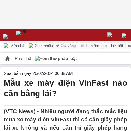
Mới nhất
Xem nhiều
💰 Giá vàng
📅 Lịch âm
☀️ Thời tiết

Pháp luật
Hòm thư pháp luật
Xuất bản ngày 26/02/2024 06:38 AM
Mẫu xe máy điện VinFast nào
cần bằng lái?
(VTC News) -
Nhiều người đang thắc mắc liệu
mua xe máy điện VinFast thì có cần giấy phép
lái xe không và nếu cần thì giấy phép hạng