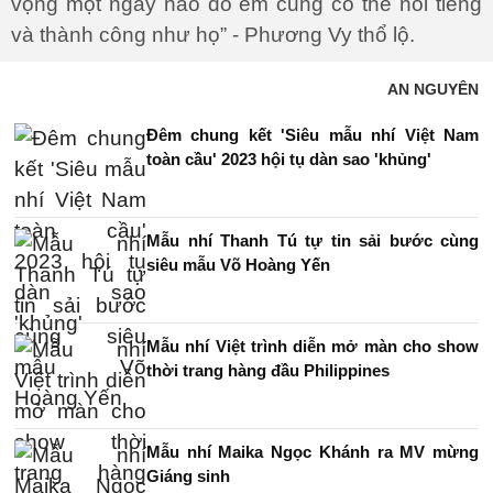
vọng một ngày nào đó em cũng có thể nổi tiếng
và thành công như họ” - Phương Vy thổ lộ.
AN NGUYÊN
Đêm chung kết 'Siêu mẫu nhí Việt Nam
toàn cầu' 2023 hội tụ dàn sao 'khủng'
Mẫu nhí Thanh Tú tự tin sải bước cùng
siêu mẫu Võ Hoàng Yến
Mẫu nhí Việt trình diễn mở màn cho show
thời trang hàng đầu Philippines
Mẫu nhí Maika Ngọc Khánh ra MV mừng
Giáng sinh