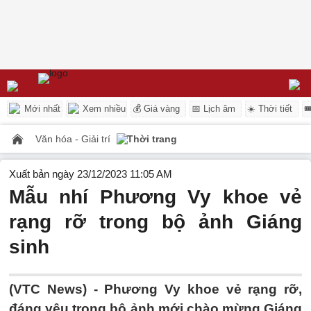
Mới nhất
Xem nhiều
💰 Giá vàng
📅 Lịch âm
☀️ Thời tiết

Văn hóa - Giải trí
Thời trang
Xuất bản ngày 23/12/2023 11:05 AM
Mẫu nhí Phương Vy khoe vẻ
rạng rỡ trong bộ ảnh Giáng
sinh
(VTC News) -
Phương Vy khoe vẻ rạng rỡ,
đáng yêu trong bộ ảnh mới chào mừng Giáng