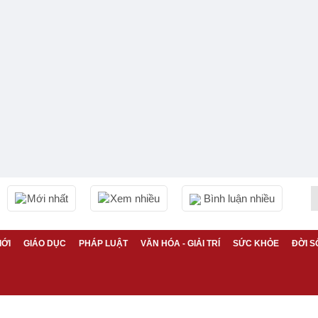
Mới nhất
Xem nhiều
Bình luận nhiều
IỚI
GIÁO DỤC
PHÁP LUẬT
VĂN HÓA - GIẢI TRÍ
SỨC KHỎE
ĐỜI S