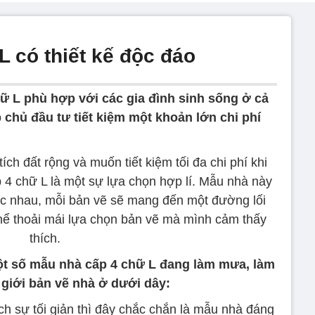
 có thiết kế độc đáo
ữ L phù hợp với các gia đình sinh sống ở cả
p chủ đầu tư tiết kiệm một khoản lớn chi phí
ích đất rộng và muốn tiết kiệm tối đa chi phí khi
 4 chữ L là một sự lựa chọn hợp lí. Mẫu nhà này
hác nhau, mỗi bản vẽ sẽ mang đến một đường lối
thể thoải mái lựa chọn bản vẽ mà mình cảm thấy
thích.
t số mẫu nhà cấp 4 chữ L đang làm mưa, làm
 giới bản vẽ nhà ở dưới dây: