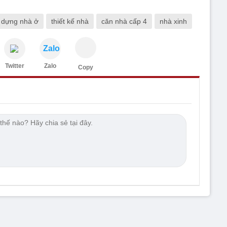
 dựng nhà ở
thiết kế nhà
căn nhà cấp 4
nhà xinh
Zalo
Twitter
Zalo
Copy