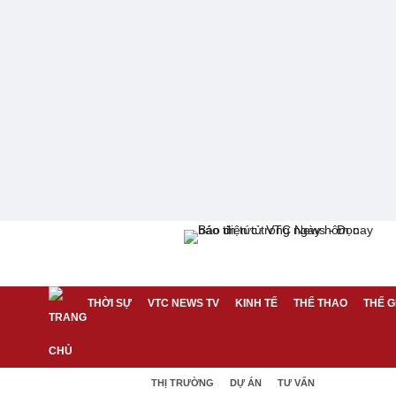
THỜI SỰ
VTC NEWS TV
KINH TẾ
THỂ THAO
THẾ G
THỊ TRƯỜNG
DỰ ÁN
TƯ VẤN