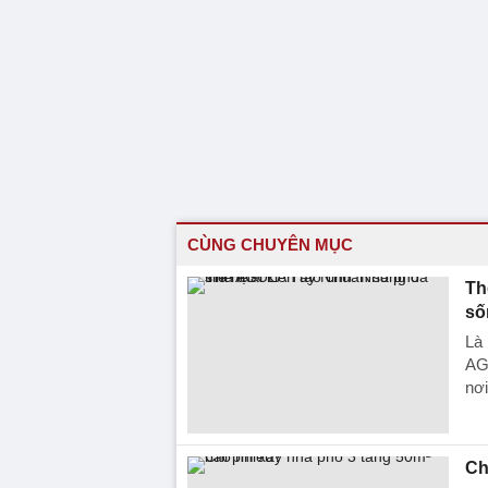
CÙNG CHUYÊN MỤC
Th
số
Là
AGU
nơi
Ch