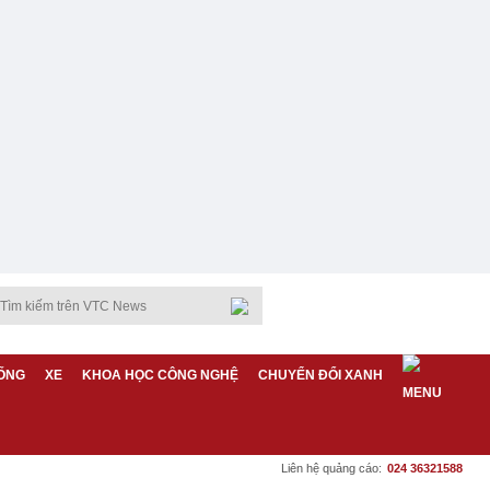
ỐNG
XE
KHOA HỌC CÔNG NGHỆ
CHUYỂN ĐỔI XANH
Liên hệ quảng cáo:
024 36321588