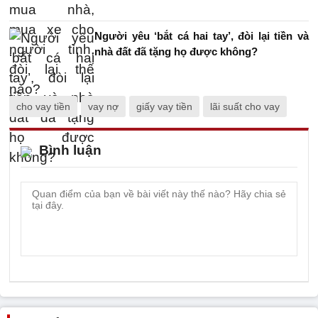
Người yêu ‘bắt cá hai tay’, đòi lại tiền và
nhà đất đã tặng họ được không?
cho vay tiền
vay nợ
giấy vay tiền
lãi suất cho vay
Bình luận