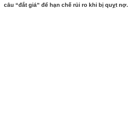
câu “đắt giá” để hạn chế rủi ro khi bị quỵt nợ.