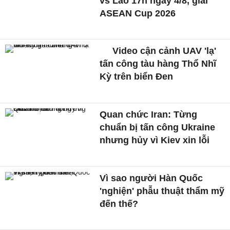
vs Lào 17h ngày 4/8, giải
ASEAN Cup 2026
Video cận cảnh UAV 'lạ'
tấn công tàu hàng Thổ Nhĩ
Kỳ trên biển Đen
Quan chức Iran: Từng
chuẩn bị tấn công Ukraine
nhưng hủy vì Kiev xin lỗi
Vì sao người Hàn Quốc
'nghiện' phẫu thuật thẩm mỹ
đến thế?