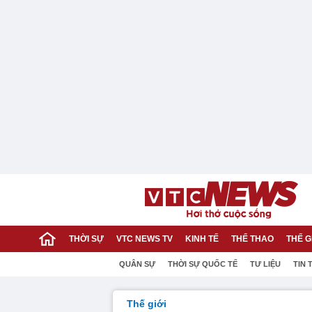
THỜI SỰ
VTC NEWS TV
KINH TẾ
THỂ THAO
THẾ G
QUÂN SỰ
THỜI SỰ QUỐC TẾ
TƯ LIỆU
TIN 
Thế giới