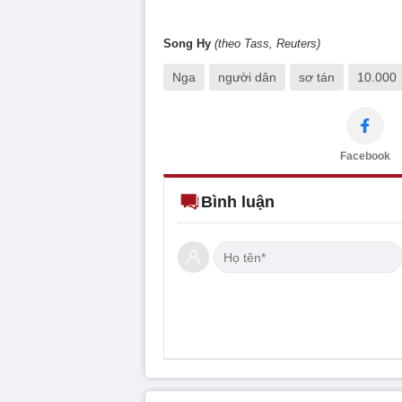
Song Hy
(theo Tass, Reuters)
Nga
người dân
sơ tán
10.000
Facebook
Bình luận