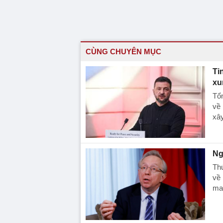
CÙNG CHUYÊN MỤC
Ti
xu
Tổn
về 
xâ
Ng
Th
về 
man