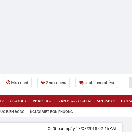
Mới nhất
Xem nhiều
Bình luận nhiều
IỚI
GIÁO DỤC
PHÁP LUẬT
VĂN HÓA - GIẢI TRÍ
SỨC KHỎE
ĐỜI S
TỨC BIỂN ĐÔNG
NGƯỜI VIỆT BỐN PHƯƠNG
Xuất bản ngày 19/02/2016 02:45 AM