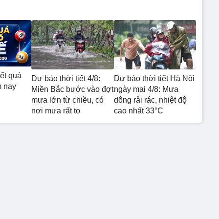
ết quả
Dự báo thời tiết 4/8:
Dự báo thời tiết Hà Nội
m nay
Miền Bắc bước vào đợt
ngày mai 4/8: Mưa
mưa lớn từ chiều, có
dông rải rác, nhiệt độ
nơi mưa rất to
cao nhất 33°C