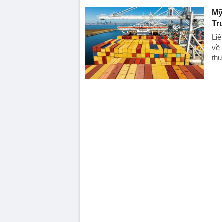
Mỹ
Tr
Li
về 
th