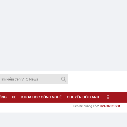
ỐNG
XE
KHOA HỌC CÔNG NGHỆ
CHUYỂN ĐỔI XANH
Liên hệ quảng cáo:
024 36321588