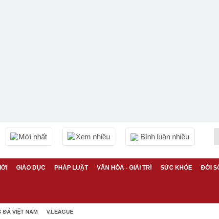
Mới nhất
Xem nhiều
Bình luận nhiều
IỚI
GIÁO DỤC
PHÁP LUẬT
VĂN HÓA - GIẢI TRÍ
SỨC KHỎE
ĐỜI S
 ĐÁ VIỆT NAM
V.LEAGUE