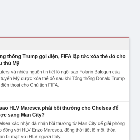
ng thống Trump gọi điện, FIFA lập tức xóa thẻ đỏ cho
u thủ Mỹ
ters và nhiều nguồn tin tiết lộ ngôi sao Folarin Balogun của
 tuyển Mỹ được xóa thẻ đỏ sau khi Tổng thống Donald Trump
 điện thoại cho Chủ tịch FIFA.
 sao HLV Maresca phải bồi thường cho Chelsea để
ợc sang Man City?
lsea xác nhận đã nhận bồi thường từ Man City để giải phóng
 đồng với HLV Enzo Maresca, đồng thời tiết lộ một 'thỏa
ận bí mật' với HLV người Italy.