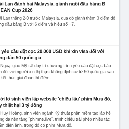
ái Lan đánh bại Malaysia, giành ngôi đầu bảng B
EAN Cup 2026
i Lan thắng 2-0 trước Malaysia, qua đó giành thêm 3 điểm để
g đầu bảng B với 6 điểm và hiệu số +7.
 yêu cầu đặt cọc 20.000 USD khi xin visa đối với
ng dân 50 quốc gia
Ngoại giao Mỹ sẽ duy trì chương trình yêu cầu đặt cọc bảo
h đối với người xin thị thực không định cư từ 50 quốc gia sau
 kết thúc giai đoạn thí điểm.
ởi tố sinh viên lập website 'chiếu lậu' phim Mưa đỏ,
y thiệt hại 3 tỷ đồng
Huy Hoàng, sinh viên ngành Kỹ thuật phần mềm tạo lập hệ
ng đa nền tảng "phimne.live", trình chiếu trái phép nhiều tác
m điện ảnh, trong đó có phim Mưa đỏ.