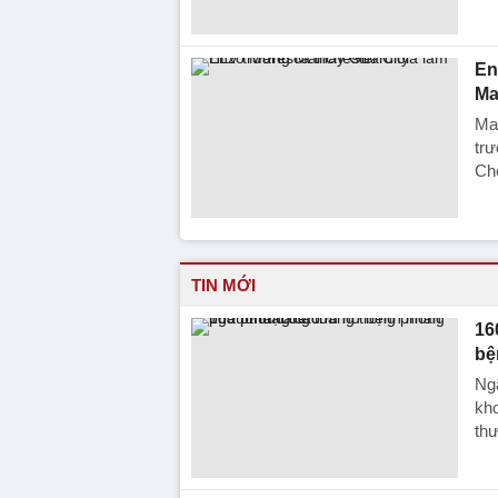
En
Ma
Ma
trư
Che
TIN MỚI
16
bệ
Ngã
kho
thư