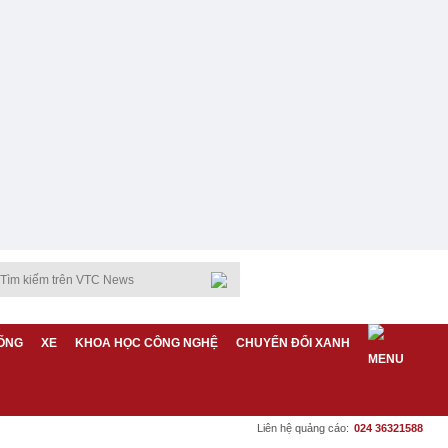
ỐNG
XE
KHOA HỌC CÔNG NGHỆ
CHUYỂN ĐỔI XANH
Liên hệ quảng cáo:
024 36321588