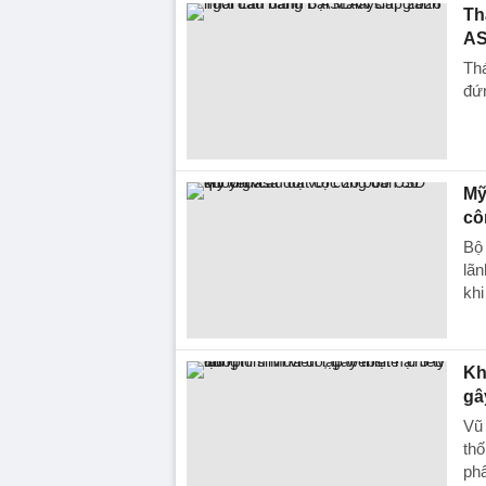
Th
AS
Thá
đứn
Mỹ
cô
Bộ 
lãn
khi
Kh
gâ
Vũ 
thố
phẩ