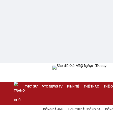
THỜI SỰ
VTC NEWS TV
KINH TẾ
THỂ THAO
THẾ G
BÓNG ĐÁ ANH
LỊCH THI ĐẤU BÓNG ĐÁ
BÓNG