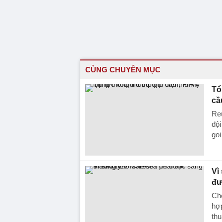
CÙNG CHUYÊN MỤC
Tổ
cầ
Reu
đội
gọi
Vì
đư
Che
hợp
thu