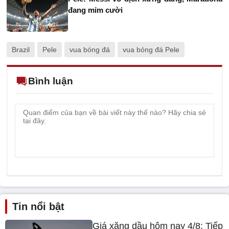
đang mỉm cười
Brazil
Pele
vua bóng đá
vua bóng đá Pele
Bình luận
Tin nổi bật
Giá xăng dầu hôm nay 4/8: Tiếp