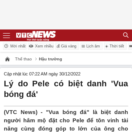
Mới nhất
Xem nhiều
💰 Giá vàng
📅 Lịch âm
☀️ Thời tiết

Thể thao
Hậu trường
Cập nhật lúc 07:22 AM ngày 30/12/2022
Lý do Pele có biệt danh 'Vua
bóng đá'
(VTC News) -
"Vua bóng đá" là biệt danh
người hâm mộ đặt cho Pele để tôn vinh tài
năng cùng đóng góp to lớn của ông cho