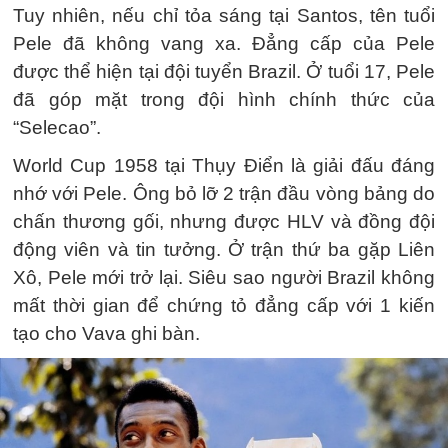
Tuy nhiên, nếu chỉ tỏa sáng tại Santos, tên tuổi
Pele đã không vang xa. Đẳng cấp của Pele
được thể hiện tại đội tuyển Brazil. Ở tuổi 17, Pele
đã góp mặt trong đội hình chính thức của
“Selecao”.
World Cup 1958 tại Thụy Điển là giải đấu đáng
nhớ với Pele. Ông bỏ lỡ 2 trận đầu vòng bảng do
chấn thương gối, nhưng được HLV và đồng đội
động viên và tin tưởng. Ở trận thứ ba gặp Liên
Xô, Pele mới trở lại. Siêu sao người Brazil không
mất thời gian để chứng tỏ đẳng cấp với 1 kiến
tạo cho Vava ghi bàn.