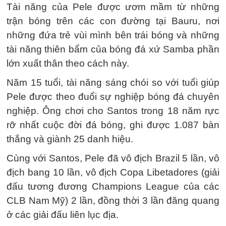
Tài năng của Pele được ươm mầm từ những
trận bóng trên các con đường tại Bauru, nơi
những đứa trẻ vùi mình bên trái bóng và những
tài năng thiên bẩm của bóng đá xứ Samba phần
lớn xuất thân theo cách này.
Năm 15 tuổi, tài năng sáng chói so với tuổi giúp
Pele được theo đuổi sự nghiệp bóng đá chuyên
nghiệp. Ông chơi cho Santos trong 18 năm rực
rỡ nhất cuộc đời đá bóng, ghi được 1.087 bàn
thắng và giành 25 danh hiệu.
Cùng với Santos, Pele đã vô địch Brazil 5 lần, vô
địch bang 10 lần, vô địch Copa Libetadores (giải
đấu tương đương Champions League của các
CLB Nam Mỹ) 2 lần, đồng thời 3 lần đăng quang
ở các giải đấu liên lục địa.