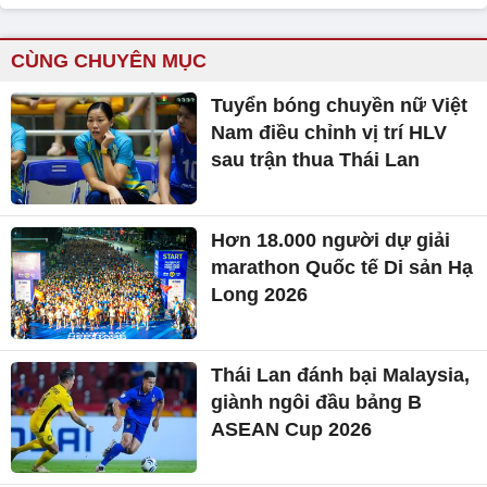
CÙNG CHUYÊN MỤC
Tuyển bóng chuyền nữ Việt
Nam điều chỉnh vị trí HLV
sau trận thua Thái Lan
Hơn 18.000 người dự giải
marathon Quốc tế Di sản Hạ
Long 2026
Thái Lan đánh bại Malaysia,
giành ngôi đầu bảng B
ASEAN Cup 2026