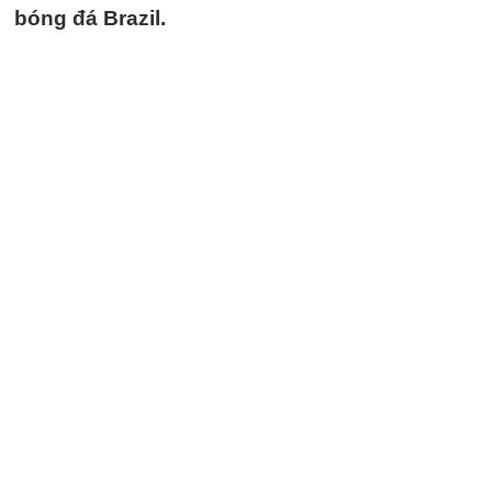
bóng đá Brazil.