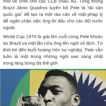
mời về chơi cho các CLB châu Âu. Tổng thống
Brazil Jânio Quadros tuyên bố Pele là “tài sản
quốc gia” để tạo ra một rào cản về mặt pháp lý
để ngăn chặn việc ông thi đấu cho các đội nước
ngoài.
World Cup 1970 là giải lớn cuối cùng Pele khoác
áo Brazil và một lần nữa ông lên ngôi vô địch. Từ
thời trẻ đến buổi hoàng hôn sự nghiệp, Pele vẫn
luôn là một trong những ngôi sao sáng nhất
trong làng bóng đá thế giới.