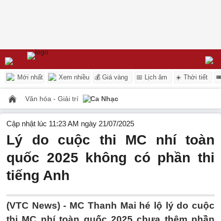
Mới nhất
Xem nhiều
💰 Giá vàng
📅 Lịch âm
☀️ Thời tiết

Văn hóa - Giải trí
Ca Nhạc
Cập nhật lúc 11:23 AM ngày 21/07/2025
Lý do cuộc thi MC nhí toàn
quốc 2025 không có phần thi
tiếng Anh
(VTC News) -
MC Thanh Mai hé lộ lý do cuộc
thi MC nhí toàn quốc 2025 chưa thêm phần