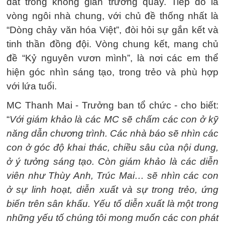
dắt trong không gian trường quay. Tiếp đó là
vòng ngôi nhà chung, với chủ đề thống nhất là
“Dòng chảy văn hóa Việt”, đòi hỏi sự gắn kết và
tinh thần đồng đội. Vòng chung kết, mang chủ
đề “Kỷ nguyên vươn mình”, là nơi các em thể
hiện góc nhìn sáng tạo, trong trẻo và phù hợp
với lứa tuổi.
MC Thanh Mai - Trưởng ban tổ chức - cho biết:
“
Với giám khảo là các MC sẽ chấm các con ở kỹ
năng dẫn chương trình. Các nhà báo sẽ nhìn các
con ở góc độ khai thác, chiều sâu của nội dung,
ở ý tưởng sáng tạo. Còn giám khảo là các diễn
viên như Thùy Anh, Trúc Mai… sẽ nhìn các con
ở sự linh hoạt, diễn xuất và sự trong trẻo, ứng
biến trên sân khấu. Yếu tố diễn xuất là một trong
những yếu tố chúng tôi mong muốn các con phát