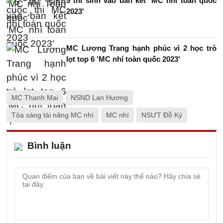
5 thí sinh vào bán kết 'MC nhí toàn quốc
2023'
MC Lương Trang hạnh phúc vì 2 học trò
lọt top 6 'MC nhí toàn quốc 2023'
MC Thanh Mai
NSND Lan Hương
Tỏa sáng tài năng MC nhí
MC nhí
NSƯT Đỗ Kỷ
Bình luận