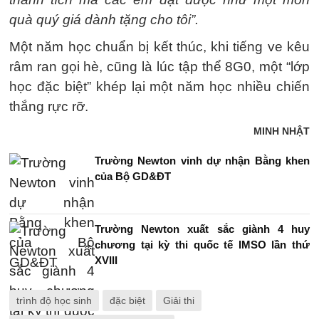
quà quý giá dành tặng cho tôi”.
Một năm học chuẩn bị kết thúc, khi tiếng ve kêu
râm ran gọi hè, cũng là lúc tập thể 8G0, một “lớp
học đặc biệt” khép lại một năm học nhiều chiến
thắng rực rỡ.
MINH NHẬT
Trường Newton vinh dự nhận Bằng khen
của Bộ GD&ĐT
Trường Newton xuất sắc giành 4 huy
chương tại kỳ thi quốc tế IMSO lần thứ
XVIII
trình độ học sinh
đặc biệt
Giải thi