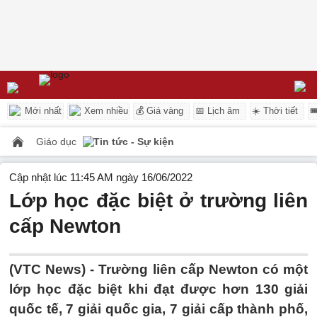
Mới nhất
Xem nhiều
💰 Giá vàng
📅 Lịch âm
☀️ Thời tiết

Giáo dục
Tin tức - Sự kiện
Cập nhật lúc 11:45 AM ngày 16/06/2022
Lớp học đặc biệt ở trường liên
cấp Newton
(VTC News) -
Trường liên cấp Newton có một
lớp học đặc biệt khi đạt được hơn 130 giải
quốc tế, 7 giải quốc gia, 7 giải cấp thành phố,