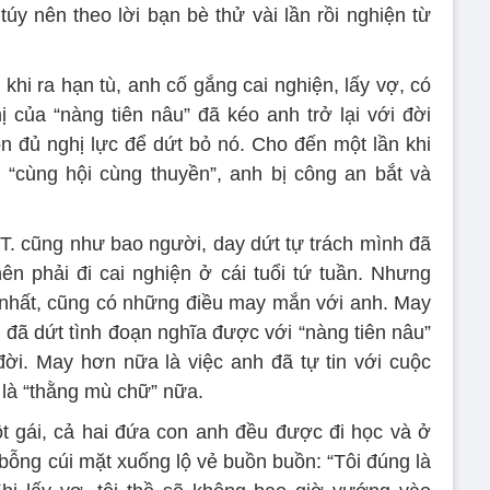
úy nên theo lời bạn bè thử vài lần rồi nghiện từ
, khi ra hạn tù, anh cố gắng cai nghiện, lấy vợ, có
 của “nàng tiên nâu” đã kéo anh trở lại với đời
n đủ nghị lực để dứt bỏ nó. Cho đến một lần khi
“cùng hội cùng thuyền”, anh bị công an bắt và
 T. cũng như bao người, day dứt tự trách mình đã
n phải đi cai nghiện ở cái tuổi tứ tuần. Nhưng
 nhất, cũng có những điều may mắn với anh. May
 đã dứt tình đoạn nghĩa được với “nàng tiên nâu”
đời. May hơn nữa là việc anh đã tự tin với cuộc
 là “thằng mù chữ” nữa.
một gái, cả hai đứa con anh đều được đi học và ở
 bỗng cúi mặt xuống lộ vẻ buồn buồn: “Tôi đúng là