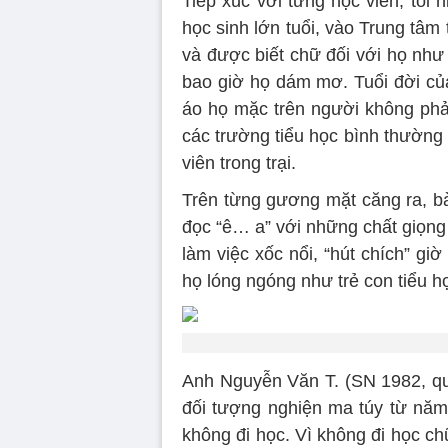
Tiếp xúc với từng học viên, tôi 
học sinh lớn tuổi, vào Trung tâm 
và được biết chữ đối với họ như
bao giờ họ dám mơ. Tuổi đời của
áo họ mặc trên người không phả
các trường tiểu học bình thườn
viên trong trại.
Trên từng gương mặt căng ra, bà
đọc “ê… a” với những chất giọng 
làm việc xốc nổi, “hút chích” g
họ lóng ngóng như trẻ con tiểu h
Anh Nguyễn Văn T. (SN 1982, qu
đối tượng nghiện ma túy từ năm 
không đi học. Vì không đi học ch