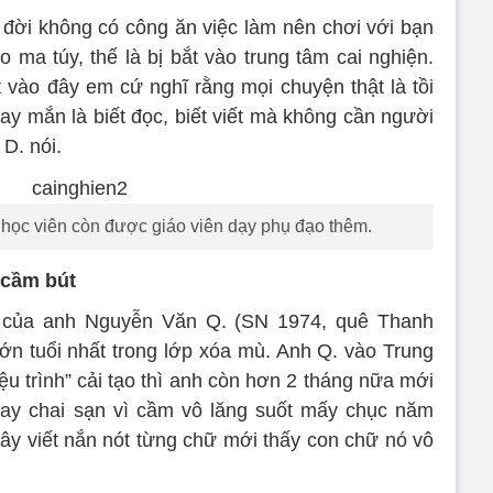
n đời không có công ăn việc làm nên chơi với bạn
 ma túy, thế là bị bắt vào trung tâm cai nghiện.
t vào đây em cứ nghĩ rằng mọi chuyện thật là tồi
ay mắn là biết đọc, biết viết mà không cần người
D. nói.
c học viên còn được giáo viên dạy phụ đạo thêm.
 cầm bút
p của anh Nguyễn Văn Q. (SN 1974, quê Thanh
 lớn tuổi nhất trong lớp xóa mù. Anh Q. vào Trung
ệu trình” cải tạo thì anh còn hơn 2 tháng nữa mới
tay chai sạn vì cầm vô lăng suốt mấy chục năm
ây viết nắn nót từng chữ mới thấy con chữ nó vô