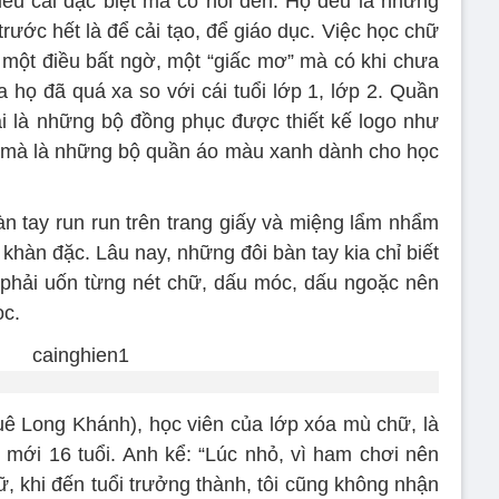
hiểu cái đặc biệt mà cô nói đến. Họ đều là những
trước hết là để cải tạo, để giáo dục. Việc học chữ
 một điều bất ngờ, một “giấc mơ” mà có khi chưa
 họ đã quá xa so với cái tuổi lớp 1, lớp 2. Quần
i là những bộ đồng phục được thiết kế logo như
g mà là những bộ quần áo màu xanh dành cho học
n tay run run trên trang giấy và miệng lẩm nhẩm
khàn đặc. Lâu nay, những đôi bàn tay kia chỉ biết
iờ phải uốn từng nét chữ, dấu móc, dấu ngoặc nên
ọc.
ê Long Khánh), học viên của lớp xóa mù chữ, là
mới 16 tuổi. Anh kể: “Lúc nhỏ, vì ham chơi nên
ữ, khi đến tuổi trưởng thành, tôi cũng không nhận