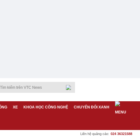
ỐNG
XE
KHOA HỌC CÔNG NGHỆ
CHUYỂN ĐỔI XANH
Liên hệ quảng cáo:
024 36321588