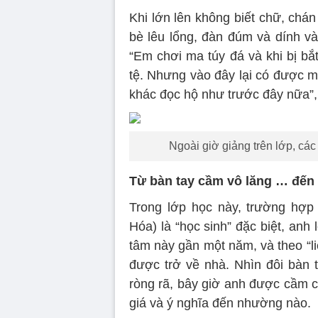
Khi lớn lên không biết chữ, chá
bè lêu lổng, đàn đúm và dính vào
“Em chơi ma túy đá và khi bị bắ
tệ. Nhưng vào đây lại có được m
khác đọc hộ như trước đây nữa”, 
Ngoài giờ giảng trên lớp, cá
Từ bàn tay cầm vô lăng … đến
Trong lớp học này, trường hợ
Hóa) là “học sinh” đặc biệt, anh
tâm này gần một năm, và theo “li
được trở về nhà. Nhìn đôi bàn 
ròng rã, bây giờ anh được cầm c
giá và ý nghĩa đến nhường nào.