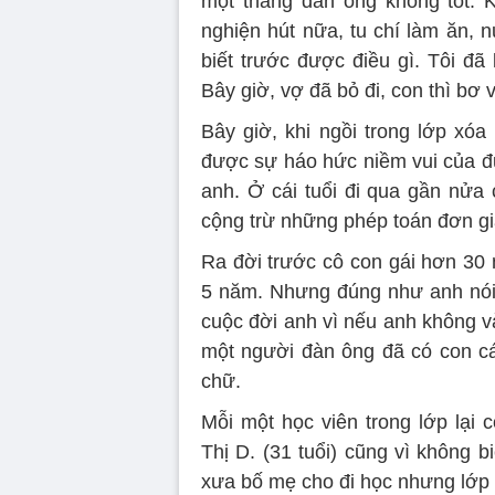
một thằng đàn ông không tốt. K
nghiện hút nữa, tu chí làm ăn, 
biết trước được điều gì. Tôi đã
Bây giờ, vợ đã bỏ đi, con thì bơ
Bây giờ, khi ngồi trong lớp xó
được sự háo hức niềm vui của đ
anh. Ở cái tuổi đi qua gần nửa 
cộng trừ những phép toán đơn gi
Ra đời trước cô con gái hơn 30 
5 năm. Nhưng đúng như anh nói
cuộc đời anh vì nếu anh không vào
một người đàn ông đã có con cái
chữ.
Mỗi một học viên trong lớp lại 
Thị D. (31 tuổi) cũng vì không 
xưa bố mẹ cho đi học nhưng lớp h