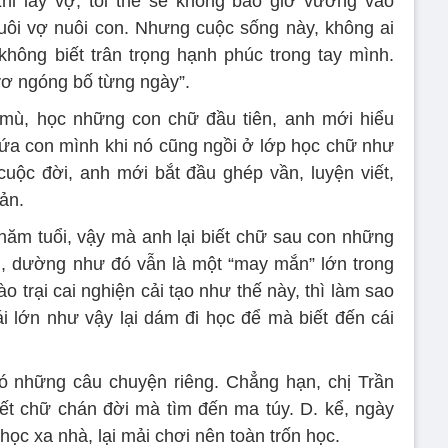
hi lấy vợ, tôi thề sẽ không bao giờ vướng vào
nuôi vợ nuôi con. Nhưng cuộc sống này, không ai
 không biết trân trọng hạnh phúc trong tay mình.
 vơ ngóng bố từng ngày”.
a mù, học những con chữ đầu tiên, anh mới hiểu
ứa con mình khi nó cũng ngồi ở lớp học chữ như
cuộc đời, anh mới bắt đầu ghép vần, luyện viết,
ản.
năm tuổi, vậy mà anh lại biết chữ sau con những
, dường như đó vẫn là một “may mắn” lớn trong
 trại cai nghiện cải tạo như thế này, thì làm sao
 lớn như vậy lại dám đi học để mà biết đến cái
có những câu chuyện riêng. Chẳng hạn, chị Trần
biết chữ chán đời mà tìm đến ma túy. D. kể, ngày
ọc xa nhà, lại mải chơi nên toàn trốn học.