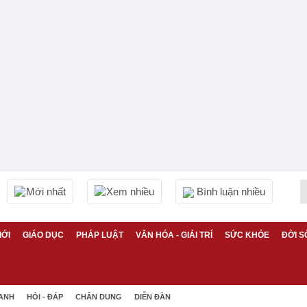
Mới nhất
Xem nhiều
Bình luận nhiều
IỚI
GIÁO DỤC
PHÁP LUẬT
VĂN HÓA - GIẢI TRÍ
SỨC KHỎE
ĐỜI S
 ANH
HỎI - ĐÁP
CHÂN DUNG
DIỄN ĐÀN