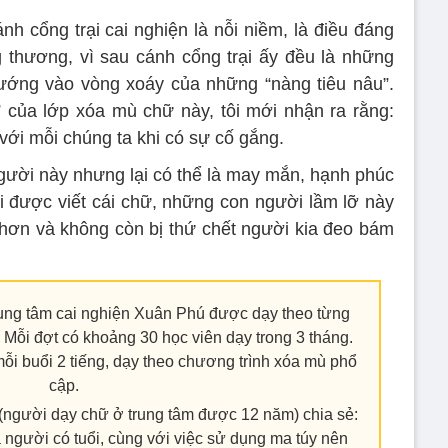
nh cổng trại cai nghiện là nỗi niềm, là điều đáng
 thương, vì sau cánh cổng trại ấy đều là những
ướng vào vòng xoáy của những “nàng tiêu nâu”.
 của lớp xóa mù chữ này, tôi mới nhận ra rằng:
ới mỗi chúng ta khi có sự cố gắng.
gười này nhưng lại có thể là may mắn, hạnh phúc
i được viết cái chữ, những con người lầm lỡ này
p hơn và không còn bị thứ chết người kia đeo bám
ung tâm cai nghiện Xuân Phú được dạy theo từng
o. Mỗi đợt có khoảng 30 học viên dạy trong 3 tháng.
mỗi buổi 2 tiếng, dạy theo chương trình xóa mù phổ
cập.
người dạy chữ ở trung tâm được 12 năm) chia sẻ:
 người có tuổi, cùng với việc sử dụng ma túy nên