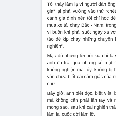
Tôi thấy làm lạ vì người đàn ông
gia” lại phải vướng vào thứ “chết
cảnh gia đình nên tôi chỉ học đế
mua xe tải chạy Bắc - Nam, tron
vì buồn khi phải suốt ngày xa v
táo để kịp chạy những chuyến hà
nghiện”.
Mặc dù những lời nói kia chỉ là
anh đã trải qua nhưng có một 
không nghiện ma túy, không bị bắ
vẫn chưa biết cái cảm giác của 
chữ.
Bây giờ, anh biết đọc, biết viết
mà không cần phải lăn tay và 
mong sao, sau khi cai nghiện th
làm lại cuộc đời lầm lỡ.