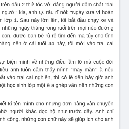
 trên đầu 2 thứ tóc với dáng người đậm chất “đại
 người” kia, anh Q. rầu rĩ nói: “Ngày xưa vì hoàn
n lớp 1. Sau này lớn lên, tôi bắt đầu chạy xe và
g những ngày tháng rong ruổi trên mọi nẻo đường
ợ con, được bạn bè rủ rê tìm đến ma túy cho tỉnh
ng nên ở cái tuổi 44 này, tôi mới vào trại cai
 sự biện minh về những điều lầm lỡ mà cuộc đời
điều anh luôn cảm thấy mình “may mắn” là nếu
t vào trại cai nghiện, thì có lẽ đến bây giờ anh
một học sinh lớp một ê a ghép vần nên những con
, biết kí tên mình cho những đơn hàng vận chuyển
nhờ người khác đọc hộ như trước đây. Anh chỉ
ành công, những con chữ này sẽ giúp ích cho anh