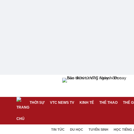
THỜI SỰ
VTC NEWS TV
KINH TẾ
THỂ THAO
THẾ G
TIN TỨC
DU HỌC
TUYỂN SINH
HỌC TIẾNG