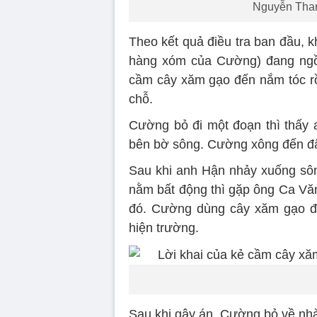
Nguyễn Than
Theo kết quả điều tra ban đầu, 
hàng xóm của Cường) đang ngồi
cầm cây xăm gạo đến nắm tóc rồi
chỗ.
Cường bỏ đi một đoạn thì thấy 
bên bờ sông. Cường xông đến đ
Sau khi anh Hận nhảy xuống sôn
nằm bất động thì gặp ông Ca Văn
đó. Cường dùng cây xăm gạo đâ
hiện trường.
Sau khi gây án, Cường bỏ về nhà 