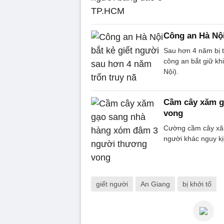
Công an Hà Nội
Sau hơn 4 năm bị tr
công an bắt giữ k
Nội).
Cầm cây xăm g
vong
Cường cầm cây xăm
người khác nguy k
giết người
An Giang
bị khởi tố