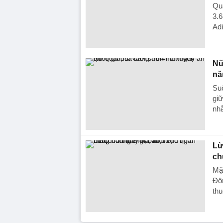
Qua
3.6
Adi
Nữ
nă
Suố
giữ
nh
Lừ
ch
Mặ
Đô
thu