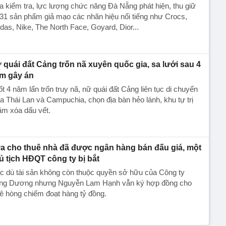
 kiểm tra, lực lượng chức năng Đà Nẵng phát hiện, thu giữ
31 sản phẩm giả mạo các nhãn hiệu nổi tiếng như Crocs,
das, Nike, The North Face, Goyard, Dior...
 quái đất Cảng trốn nã xuyên quốc gia, sa lưới sau 4
m gây án
t 4 năm lẩn trốn truy nã, nữ quái đất Cảng liên tục di chuyển
a Thái Lan và Campuchia, chọn địa bàn hẻo lánh, khu tự trị
ằm xóa dấu vết.
a cho thuê nhà đã được ngân hàng bán đấu giá, một
ủ tịch HĐQT công ty bị bắt
c dù tài sản không còn thuộc quyền sở hữu của Công ty
ng Dương nhưng Nguyễn Lam Hạnh vẫn ký hợp đồng cho
ê hòng chiếm đoạt hàng tỷ đồng.