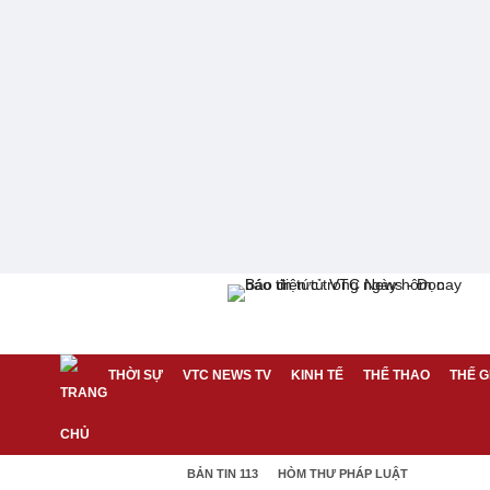
THỜI SỰ
VTC NEWS TV
KINH TẾ
THỂ THAO
THẾ G
BẢN TIN 113
HÒM THƯ PHÁP LUẬT