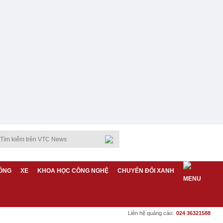
ỐNG
XE
KHOA HỌC CÔNG NGHỆ
CHUYỂN ĐỔI XANH
Liên hệ quảng cáo:
024 36321588