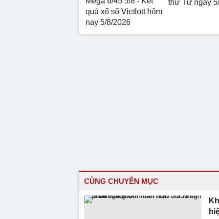
Mega 6/45 5/8 - Kết
thứ Tư ngày 5
quả xổ số Vietlott hôm
nay 5/8/2026
CÙNG CHUYÊN MỤC
Kh
hi