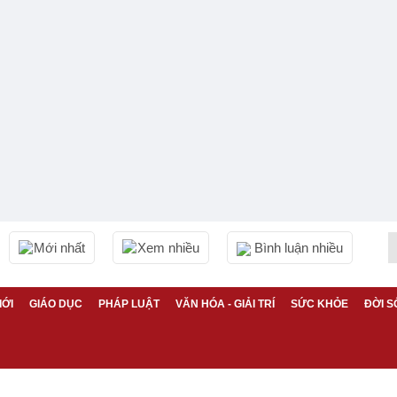
Mới nhất
Xem nhiều
Bình luận nhiều
IỚI
GIÁO DỤC
PHÁP LUẬT
VĂN HÓA - GIẢI TRÍ
SỨC KHỎE
ĐỜI S