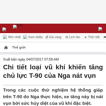
Mới nhất
Xem nhiều
💰 Giá vàng
📅 Lịch âm
☀️ Thời tiết

Thế giới
Xuất bản ngày 04/07/2017 07:58 AM
Chi tiết loại vũ khí khiến tăng
chủ lực T-90 của Nga nát vụn
Trong các cuộc thử nghiệm hệ thống giáp
trên T-90 do Nga thực hiện, xe tăng này bị nát
vụn bởi sức hủy diệt của vũ khí đặc biệt.