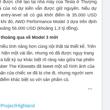
ẽ được chế tạo tại nhà máy của Tesla ở Thượng
giá của nó dự kiến vẫn được giữ nguyên. Nếu dự
entry-level sẽ có giá khởi điểm là 35.000 USD
g khi đó, AWD Performance Model 3 dựa trên định
 khoảng 56.000 USD (khoảng 1,3 tỷ đồng).
n thoáng qua về Model 3 mới
ều tính năng hơn cùng nội thất tái thiết kế. Trên
t hiện một vài lần, nhưng nó đã được ngụy trang
 bất kỳ sự khác biệt rõ ràng nào giữa hai phiên
ber The Kilowatts đã tweet một số hình ảnh của
hận của chiếc xe đã bị che đi, nhưng người xem
 điểm khác biệt so với sản phẩm cũ.