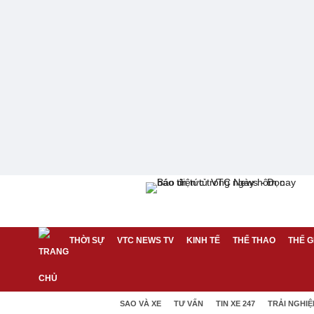
THỜI SỰ
VTC NEWS TV
KINH TẾ
THỂ THAO
THẾ G
SAO VÀ XE
TƯ VẤN
TIN XE 247
TRẢI NGHI