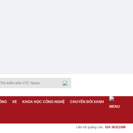
ỐNG
XE
KHOA HỌC CÔNG NGHỆ
CHUYỂN ĐỔI XANH
Liên hệ quảng cáo:
024 36321588