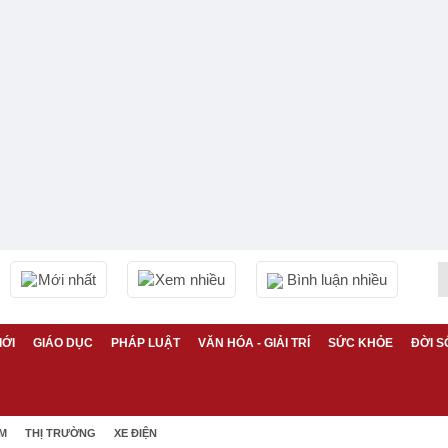
Mới nhất
Xem nhiều
Bình luận nhiều
IỚI
GIÁO DỤC
PHÁP LUẬT
VĂN HÓA - GIẢI TRÍ
SỨC KHỎE
ĐỜI S
ỆM
THỊ TRƯỜNG
XE ĐIỆN