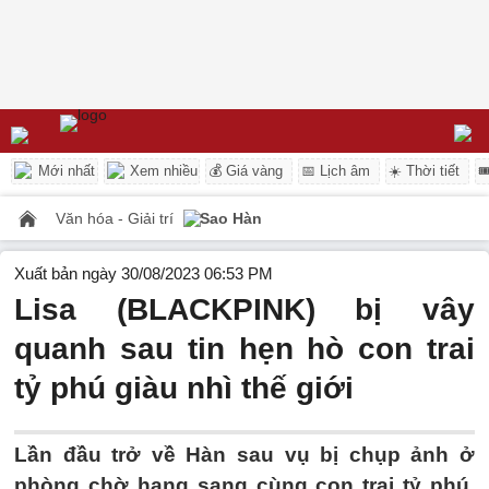
Mới nhất
Xem nhiều
💰 Giá vàng
📅 Lịch âm
☀️ Thời tiết

Văn hóa - Giải trí
Sao Hàn
Xuất bản ngày 30/08/2023 06:53 PM
Lisa (BLACKPINK) bị vây
quanh sau tin hẹn hò con trai
tỷ phú giàu nhì thế giới
Lần đầu trở về Hàn sau vụ bị chụp ảnh ở
phòng chờ hạng sang cùng con trai tỷ phú,