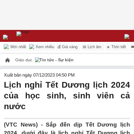
Mới nhất
Xem nhiều
💰 Giá vàng
📅 Lịch âm
☀️ Thời tiết

Giáo dục
Tin tức - Sự kiện
Xuất bản ngày 07/12/2023 04:50 PM
Lịch nghỉ Tết Dương lịch 2024
của học sinh, sinh viên cả
nước
(VTC News) -
Sắp đến dịp Tết Dương lịch
2024, dưới đây là lịch nghỉ Tết Dương lịch