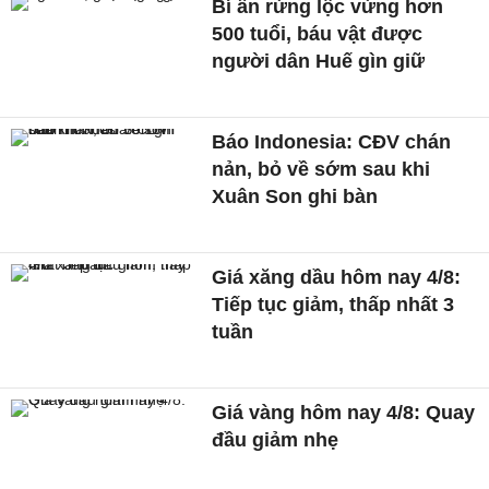
Bí ẩn rừng lộc vừng hơn
500 tuổi, báu vật được
người dân Huế gìn giữ
Báo Indonesia: CĐV chán
nản, bỏ về sớm sau khi
Xuân Son ghi bàn
Giá xăng dầu hôm nay 4/8:
Tiếp tục giảm, thấp nhất 3
tuần
Giá vàng hôm nay 4/8: Quay
đầu giảm nhẹ