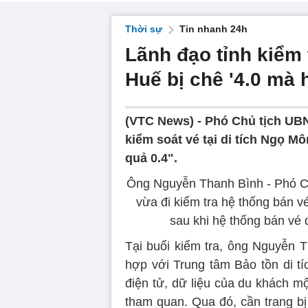
Thời sự
Tin nhanh 24h
Lãnh đạo tỉnh kiểm 
Huế bị chê '4.0 mà 
(VTC News) -
Phó Chủ tịch UBN
kiểm soát vé tại di tích Ngọ Mô
quả 0.4".
Ông Nguyễn Thanh Bình - Phó Ch
vừa đi kiểm tra hệ thống bán vé
sau khi hệ thống bán vé d
Tại buổi kiểm tra, ông Nguyễn T
hợp với Trung tâm Bảo tồn di tí
điện tử, dữ liệu của du khách m
tham quan. Qua đó, cần trang bị 