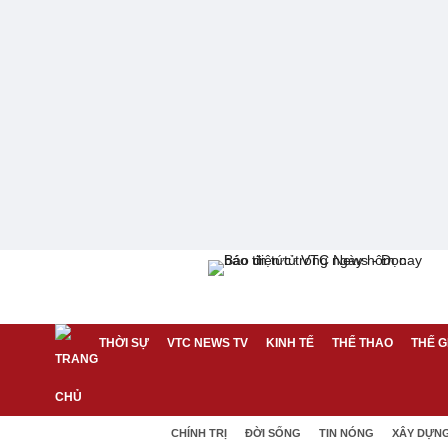
THỜI SỰ
VTC NEWS TV
KINH TẾ
THỂ THAO
THẾ G
CHÍNH TRỊ
ĐỜI SỐNG
TIN NÓNG
XÂY DỰN