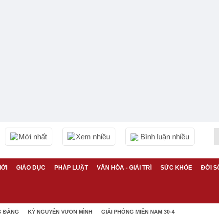
Mới nhất
Xem nhiều
Bình luận nhiều
IỚI
GIÁO DỤC
PHÁP LUẬT
VĂN HÓA - GIẢI TRÍ
SỨC KHỎE
ĐỜI S
G ĐẢNG
KỶ NGUYÊN VƯƠN MÌNH
GIẢI PHÓNG MIỀN NAM 30-4