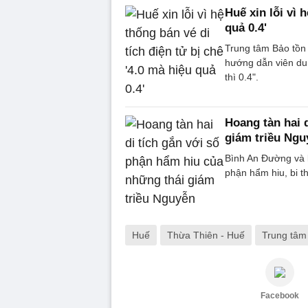
Huế xin lỗi vì 
quả 0.4'
Trung tâm Bảo tồn d
hướng dẫn viên du l
thì 0.4".
Hoang tàn hai 
giám triều Ngu
Bình An Đường và kh
phận hẩm hiu, bi t
Huế
Thừa Thiên - Huế
Trung tâm 
Facebook