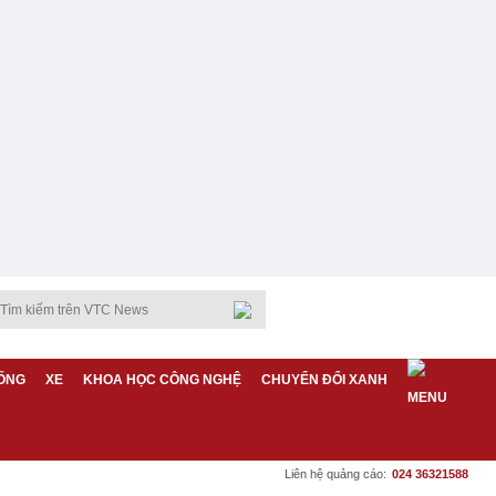
ỐNG
XE
KHOA HỌC CÔNG NGHỆ
CHUYỂN ĐỔI XANH
Liên hệ quảng cáo:
024 36321588