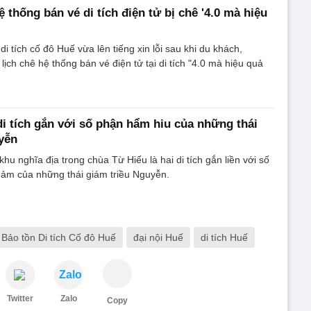
hệ thống bán vé di tích điện tử bị chê '4.0 mà hiệu
i tích cố đô Huế vừa lên tiếng xin lỗi sau khi du khách,
ịch chê hệ thống bán vé điện tử tại di tích "4.0 mà hiệu quả
di tích gắn với số phận hẩm hiu của những thái
yễn
u nghĩa địa trong chùa Từ Hiếu là hai di tích gắn liền với số
hảm của những thái giám triều Nguyễn.
Bảo tồn Di tích Cố đô Huế
đại nội Huế
di tích Huế
Zalo
Twitter
Zalo
Copy