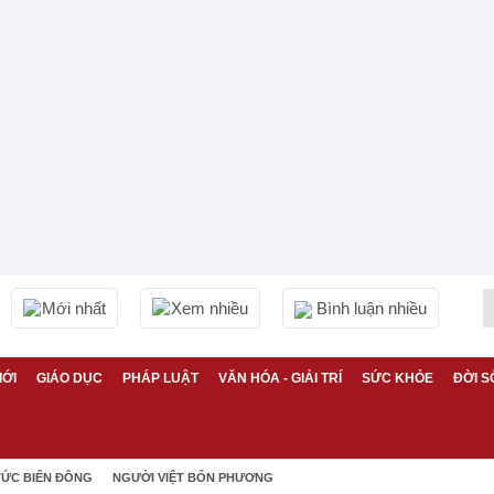
Mới nhất
Xem nhiều
Bình luận nhiều
IỚI
GIÁO DỤC
PHÁP LUẬT
VĂN HÓA - GIẢI TRÍ
SỨC KHỎE
ĐỜI S
TỨC BIỂN ĐÔNG
NGƯỜI VIỆT BỐN PHƯƠNG