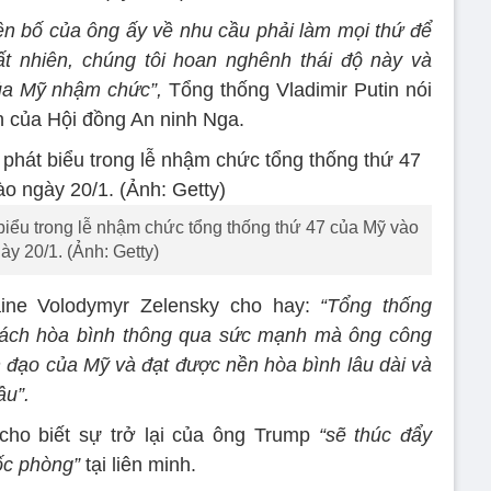
n bố của ông ấy về nhu cầu phải làm mọi thứ để
t nhiên, chúng tôi hoan nghênh thái độ này và
ủa Mỹ nhậm chức”,
Tổng thống Vladimir Putin nói
n của Hội đồng An ninh Nga.
iểu trong lễ nhậm chức tổng thống thứ 47 của Mỹ vào
ày 20/1. (Ảnh: Getty)
aine Volodymyr Zelensky cho hay:
“Tổng thống
sách hòa bình thông qua sức mạnh mà ông công
nh đạo của Mỹ và đạt được nền hòa bình lâu dài và
ầu”.
ho biết sự trở lại của ông Trump
“sẽ thúc đẩy
ốc phòng”
tại liên minh.