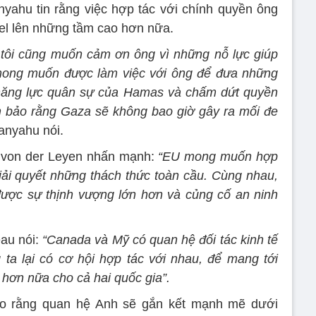
yahu tin rằng việc hợp tác với chính quyền ông
ael lên những tầm cao hơn nữa.
 tôi cũng muốn cảm ơn ông vì những nỗ lực giúp
i mong muốn được làm việc với ông để đưa những
y năng lực quân sự của Hamas và chấm dứt quyền
m bảo rằng Gaza sẽ không bao giờ gây ra mối đe
anyahu nói.
a von der Leyen nhấn mạnh:
“EU mong muốn hợp
iải quyết những thách thức toàn cầu. Cùng nhau,
được sự thịnh vượng lớn hơn và củng cố an ninh
au nói:
“Canada và Mỹ có quan hệ đối tác kinh tế
 ta lại có cơ hội hợp tác với nhau, để mang tới
 hơn nữa cho cả hai quốc gia”.
ho rằng quan hệ Anh sẽ gắn kết mạnh mẽ dưới