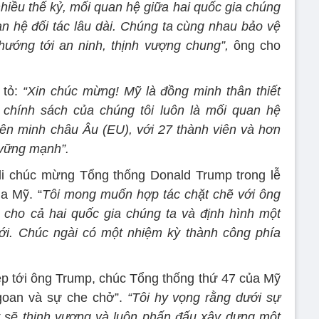
hiều thế kỷ, mối quan hệ giữa hai quốc gia chúng
an hệ đối tác lâu dài. Chúng ta cùng nhau bảo vệ
hướng tới an ninh, thịnh vượng chung”,
ông cho
 tỏ:
“Xin chúc mừng! Mỹ là đồng minh thân thiết
 chính sách của chúng tôi luôn là mối quan hệ
ên minh châu Âu (EU), với 27 thành viên và hơn
h vững mạnh”.
 chúc mừng Tổng thống Donald Trump trong lễ
a Mỹ. “
Tôi mong muốn hợp tác chặt chẽ với ông
h cho cả hai quốc gia chúng ta và định hình một
iới. Chúc ngài có một nhiệm kỳ thành công phía
ệp tới ông Trump, chúc Tổng thống thứ 47 của Mỹ
goan và sự che chở”.
“Tôi hy vọng rằng dưới sự
 sẽ thịnh vượng và luôn phấn đấu xây dựng một