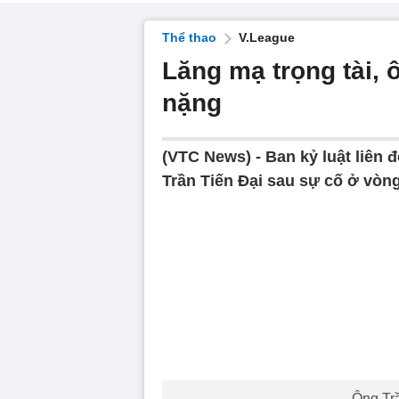
Thể thao
V.League
Lăng mạ trọng tài, 
nặng
(VTC News) -
Ban kỷ luật liên 
Trần Tiến Đại sau sự cố ở vòng
Ông Trầ