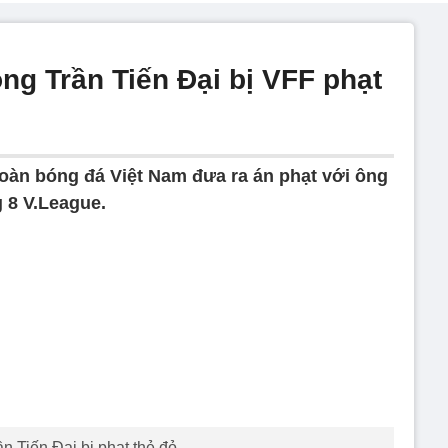
ông Trần Tiến Đại bị VFF phạt
đoàn bóng đá Việt Nam đưa ra án phạt với ông
 8 V.League.
n Tiến Đại bị phạt thẻ đỏ.