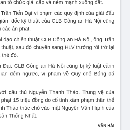
Ban tổ chức giải cấp và ném mạnh xuống đất.
 Trần Tiến Đại vi phạm các quy định của giải đấu
 giám đốc kỹ thuật của CLB Công an Hà Nội cũng
i các án phạt.
chỉ đạo chiến thuật CLB Công an Hà Nội, ông Trần
thuật, sau đó chuyển sang HLV trưởng rồi trở lại
 thẻ đỏ.
n Đại, CLB Công an Hà Nội cũng bị kỷ luật cảnh
gian đếm ngược, vi phạm về Quy chế Bóng đá
với cầu thủ Nguyễn Thanh Thảo. Trung vệ của
 phạt 15 triệu đồng do cố tình xâm phạm thân thể
anh Thảo thúc chỏ vào mặt Nguyễn Văn Hạnh của
 sân Thống Nhất.
VĂN HẢI