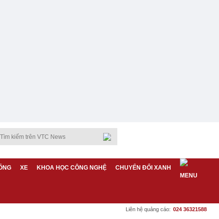
ỐNG
XE
KHOA HỌC CÔNG NGHỆ
CHUYỂN ĐỔI XANH
Liên hệ quảng cáo:
024 36321588