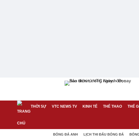
THỜI SỰ
VTC NEWS TV
KINH TẾ
THỂ THAO
THẾ G
BÓNG ĐÁ ANH
LỊCH THI ĐẤU BÓNG ĐÁ
BÓNG