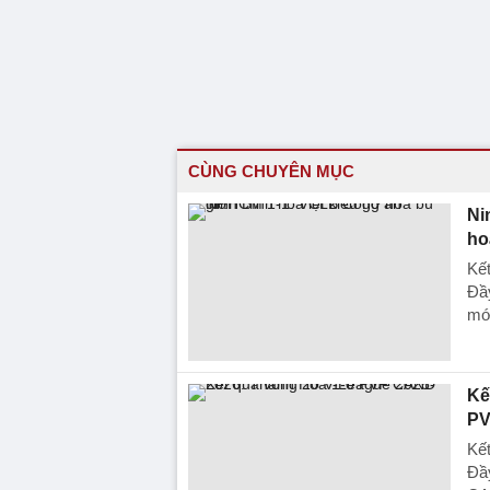
CÙNG CHUYÊN MỤC
Ni
ho
Kế
Đầy
mới
Kế
PV
Kế
Đầy