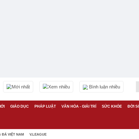
Mới nhất
Xem nhiều
Bình luận nhiều
IỚI
GIÁO DỤC
PHÁP LUẬT
VĂN HÓA - GIẢI TRÍ
SỨC KHỎE
ĐỜI S
 ĐÁ VIỆT NAM
V.LEAGUE