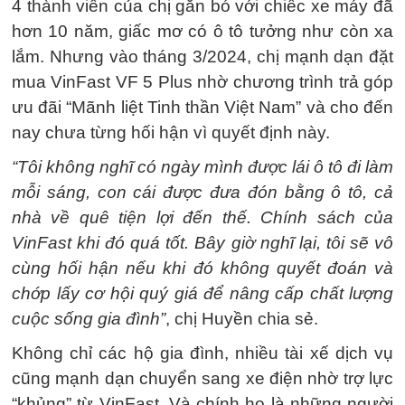
4 thành viên của chị gắn bó với chiếc xe máy đã
hơn 10 năm, giấc mơ có ô tô tưởng như còn xa
lắm. Nhưng vào tháng 3/2024, chị mạnh dạn đặt
mua VinFast VF 5 Plus nhờ chương trình trả góp
ưu đãi “Mãnh liệt Tinh thần Việt Nam” và cho đến
nay chưa từng hối hận vì quyết định này.
“Tôi không nghĩ có ngày mình được lái ô tô đi làm
mỗi sáng, con cái được đưa đón bằng ô tô, cả
nhà về quê tiện lợi đến thế. Chính sách của
VinFast khi đó quá tốt. Bây giờ nghĩ lại, tôi sẽ vô
cùng hối hận nếu khi đó không quyết đoán và
chớp lấy cơ hội quý giá để nâng cấp chất lượng
cuộc sống gia đình”
, chị Huyền chia sẻ.
Không chỉ các hộ gia đình, nhiều tài xế dịch vụ
cũng mạnh dạn chuyển sang xe điện nhờ trợ lực
“khủng” từ VinFast. Và chính họ là những người