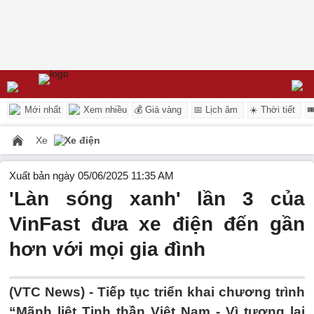
Mới nhất
Xem nhiều
💰 Giá vàng
📅 Lịch âm
☀️ Thời tiết

Xe
Xe điện
Xuất bản ngày 05/06/2025 11:35 AM
'Làn sóng xanh' lần 3 của
VinFast đưa xe điện đến gần
hơn với mọi gia đình
(VTC News) -
Tiếp tục triển khai chương trình
“Mãnh liệt Tinh thần Việt Nam - Vì tương lai