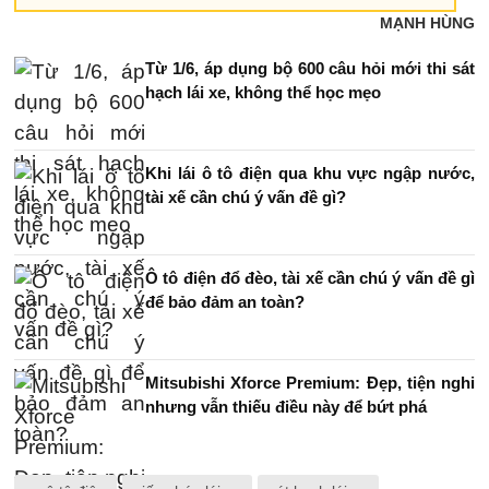
MẠNH HÙNG
Từ 1/6, áp dụng bộ 600 câu hỏi mới thi sát
hạch lái xe, không thể học mẹo
Khi lái ô tô điện qua khu vực ngập nước,
tài xế cần chú ý vấn đề gì?
Ô tô điện đổ đèo, tài xế cần chú ý vấn đề gì
để bảo đảm an toàn?
Mitsubishi Xforce Premium: Đẹp, tiện nghi
nhưng vẫn thiếu điều này để bứt phá