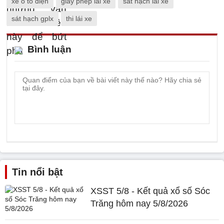
xe ô tô điện
giấy phép lái xe
sát hạch lái xe
sát hạch gplx
thi lái xe
Bình luận
Tin nổi bật
XSST 5/8 - Kết quả xổ số Sóc
Trăng hôm nay 5/8/2026