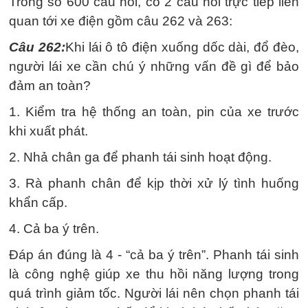
Trong số 600 câu hỏi, có 2 câu hỏi trực tiếp liên
quan tới xe điện gồm câu 262 và 263:
Câu 262:
Khi lái ô tô điện xuống dốc dài, đổ đèo,
người lái xe cần chú ý những vấn đề gì để bảo
đảm an toàn?
1. Kiểm tra hệ thống an toàn, pin của xe trước
khi xuất phát.
2. Nhả chân ga để phanh tái sinh hoạt động.
3. Rà phanh chân để kịp thời xử lý tình huống
khẩn cấp.
4. Cả ba ý trên.
Đáp án đúng là 4 - “cả ba ý trên”. Phanh tái sinh
là công nghệ giúp xe thu hồi năng lượng trong
quá trình giảm tốc. Người lái nên chọn phanh tái