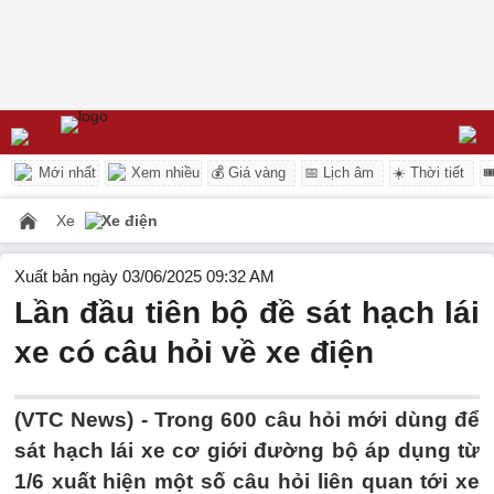
Mới nhất
Xem nhiều
💰 Giá vàng
📅 Lịch âm
☀️ Thời tiết

Xe
Xe điện
Xuất bản ngày 03/06/2025 09:32 AM
Lần đầu tiên bộ đề sát hạch lái
xe có câu hỏi về xe điện
(VTC News) -
Trong 600 câu hỏi mới dùng để
sát hạch lái xe cơ giới đường bộ áp dụng từ
1/6 xuất hiện một số câu hỏi liên quan tới xe