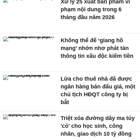
Xử lý 25 xuất bản phẩm vi
phạm nội dung trong 6
tháng đầu năm 2026
Không thể để ‘giang hồ
mạng’ nhởn nhơ phát tán
thông tin xấu độc kiếm tiền
Lừa cho thuê nhà đã được
ngân hàng bán đấu giá, một
chủ tịch HĐQT công ty bị
bắt
Triệt xóa đường dây ma túy
'cỏ' cho học sinh, công
nhân, giao dịch 10 tỷ đồng