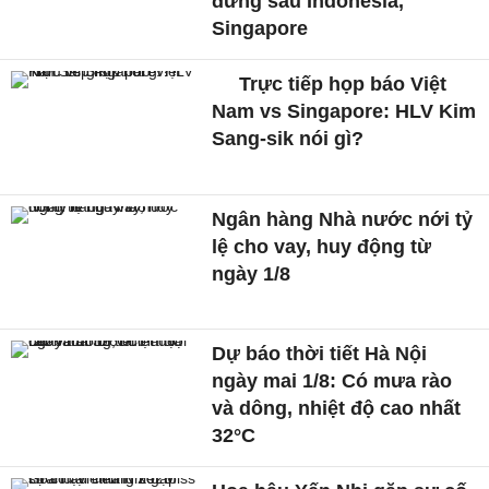
đứng sau Indonesia,
Singapore
Trực tiếp họp báo Việt
Nam vs Singapore: HLV Kim
Sang-sik nói gì?
Ngân hàng Nhà nước nới tỷ
lệ cho vay, huy động từ
ngày 1/8
Dự báo thời tiết Hà Nội
ngày mai 1/8: Có mưa rào
và dông, nhiệt độ cao nhất
32°C