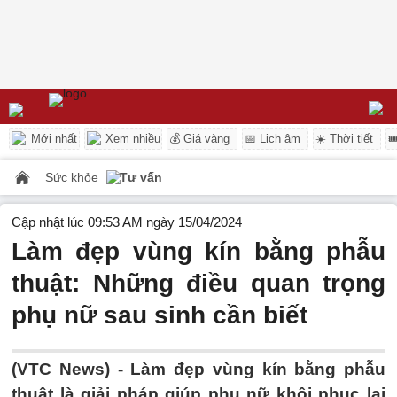
Mới nhất
Xem nhiều
💰 Giá vàng
📅 Lịch âm
☀️ Thời tiết

Sức khỏe
Tư vấn
Cập nhật lúc 09:53 AM ngày 15/04/2024
Làm đẹp vùng kín bằng phẫu
thuật: Những điều quan trọng
phụ nữ sau sinh cần biết
(VTC News) -
Làm đẹp vùng kín bằng phẫu
thuật là giải pháp giúp phụ nữ khôi phục lại