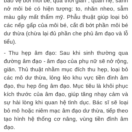
bảo vệ bởi môi bé, qua thời gian , quan hệ, sanh
nở môi bé có hiện tượng: to, nhăn nheo, sẫm
màu gây mất thẩm mỹ. Phẫu thuật giúp loại bỏ
các nếp gấp của môi bé, cắt đi bớt phần môi bé
dư thừa (chừa lại đủ phần che phủ âm đạo và lỗ
tiểu).
- Thu hẹp âm đạo: Sau khi sinh thường qua
đường âm đạo - âm đạo của phụ nữ sẽ nở rộng,
giãn. Thủ thuật nhằm mục đích thu hẹp, loại bỏ
các mô dư thừa, lỏng lẻo khu vực tiền đình âm
đạo, thu hẹp ống âm đạo. Mục tiêu là khôi phục
kích thước của âm đạo, giúp tăng nhạy cảm và
sự hài lòng khi quan hệ tình dục. Bác sĩ sẽ loại
bỏ mô hoặc niêm mạc âm đạo dư thừa, tiếp theo
tạo hình hệ thống cơ nâng, vùng tiền đình âm
đạo.