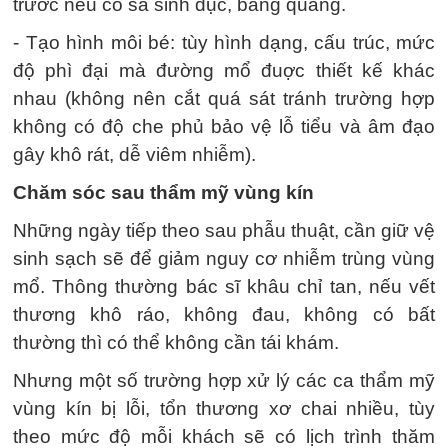
trước nếu có sa sinh dục, bàng quang.
- Tạo hình môi bé: tùy hình dạng, cấu trúc, mức
độ phì đại mà đường mổ đuợc thiết kế khác
nhau (không nên cắt quá sát tránh trường hợp
không có độ che phủ bảo vệ lỗ tiểu và âm đạo
gây khô rát, dễ viêm nhiễm).
Chăm sóc sau thẩm mỹ vùng kín
Những ngày tiếp theo sau phẫu thuật, cần giữ vệ
sinh sạch sẽ để giảm nguy cơ nhiễm trùng vùng
mổ. Thông thường bác sĩ khâu chỉ tan, nếu vết
thương khô ráo, không đau, không có bất
thường thì có thể không cần tái khám.
Nhưng một số trường hợp xử lý các ca thẩm mỹ
vùng kín bị lỗi, tổn thương xơ chai nhiều, tùy
theo mức độ mỗi khách sẽ có lịch trình thăm