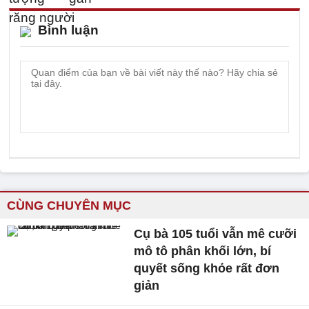
Bình luận
CÙNG CHUYÊN MỤC
Cụ bà 105 tuổi vẫn mê cưỡi
mô tô phân khối lớn, bí
quyết sống khỏe rất đơn
giản