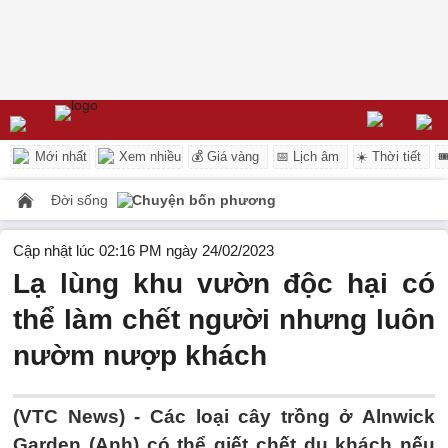
Mới nhất
Xem nhiều
💰 Giá vàng
📅 Lịch âm
☀️ Thời tiết

Đời sống
Chuyện bốn phương
Cập nhật lúc 02:16 PM ngày 24/02/2023
Lạ lùng khu vườn độc hại có
thể làm chết người nhưng luôn
nườm nượp khách
(VTC News) -
Các loại cây trồng ở Alnwick
Garden (Anh) có thể giết chết du khách nếu