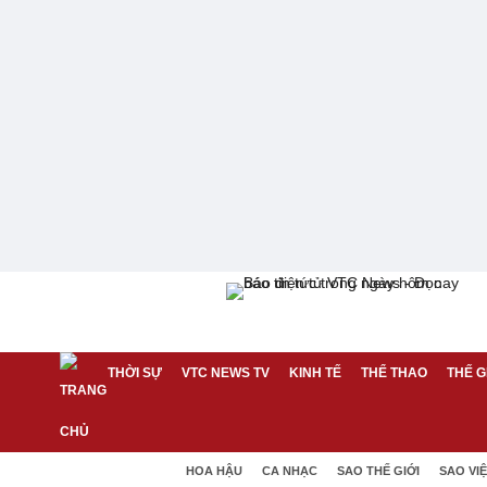
THỜI SỰ
VTC NEWS TV
KINH TẾ
THỂ THAO
THẾ G
HOA HẬU
CA NHẠC
SAO THẾ GIỚI
SAO VI