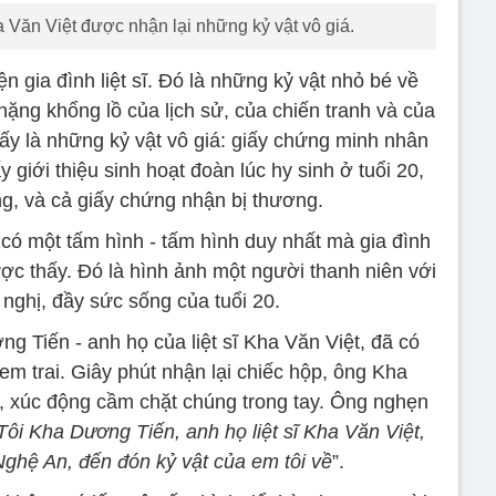
ha Văn Việt được nhận lại những kỷ vật vô giá.
n gia đình liệt sĩ. Đó là những kỷ vật nhỏ bé về
ặng khổng lồ của lịch sử, của chiến tranh và của
 ấy là những kỷ vật vô giá: giấy chứng minh nhân
y giới thiệu sinh hoạt đoàn lúc hy sinh ở tuổi 20,
g, và cả giấy chứng nhận bị thương.
 có một tấm hình - tấm hình duy nhất mà gia đình
ược thấy. Đó là hình ảnh một người thanh niên với
nghị, đầy sức sống của tuổi 20.
g Tiến - anh họ của liệt sĩ Kha Văn Việt, đã có
m trai. Giây phút nhận lại chiếc hộp, ông Kha
 xúc động cầm chặt chúng trong tay. Ông nghẹn
Tôi Kha Dương Tiến, anh họ liệt sĩ Kha Văn Việt,
hệ An, đến đón kỷ vật của em tôi về
”.