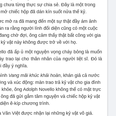
g chưa từng thực sự chia sẻ. Đây là một trong
 mở chiếc hộp đã dán kín suốt nửa thế kỷ.
ợc mở ra đã mang đến một sự thật đầy ám ảnh
n ra rằng người lính đối diện cũng có một cuộc
ang chờ đợi, ông cảm thấy thật bất công với gia
g kỷ vật này không được trở về với họ.
ello đã ấp ủ một nguyện vọng cháy bỏng là muốn
 trao lại cho thân nhân của người liệt sĩ. Đó là
i đầy ý nghĩa.
hình
Vang mãi khúc khải hoàn
, khán giả cả nước
êng và xúc động: màn trao trả kỷ vật cho gia đình
ức khỏe, ông Adolph Novello không thể có mặt trực
 ông đã gửi gắm tâm nguyện và chiếc hộp kỷ vật
diện ê-kíp chương trình.