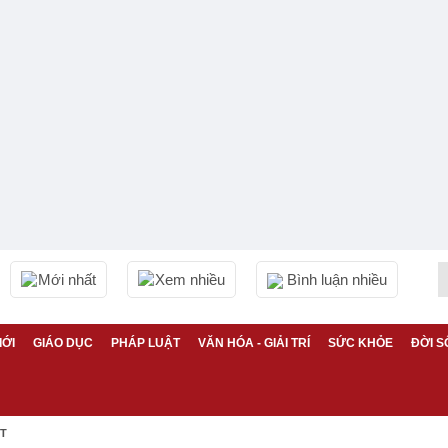
Mới nhất
Xem nhiều
Bình luận nhiều
IỚI
GIÁO DỤC
PHÁP LUẬT
VĂN HÓA - GIẢI TRÍ
SỨC KHỎE
ĐỜI S
ỆT