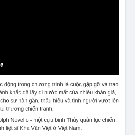
 động trong chương trình là cuộc gặp gỡ và trao
ảnh khắc đã lấy đi nước mắt của nhiều khán giả,
cho sự hàn gắn, thấu hiểu và tình người vượt lên
au thương chiến tranh.
lph Novello - một cựu binh Thủy quân lục chiến
nh liệt sĩ Kha Văn Việt ở Việt Nam.