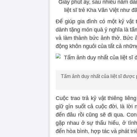
Giây phút ấy, sau nhiều năm dà
liệt sĩ trẻ Kha Văn Việt như đ
Để giúp gia đình có một kỷ vật 
dành tặng món quà ý nghĩa là tấ
và làm thành bức ảnh thờ. Bức ả
động khôn nguôi của tất cả nhữn
Tấm ảnh duy nhất của liệt sĩ được
Cuộc trao trả kỷ vật thiêng liê
giữ gìn suốt cả cuộc đời, là lờ
đến đâu rồi cũng sẽ đi qua. Con
gặp nhau ở sự thấu hiểu, ở tì
đến hòa bình, hợp tác và phát tr