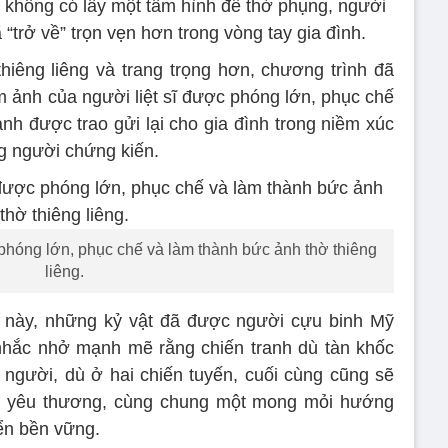
i không có lấy một tấm hình để thờ phụng, người
ã “trở về” trọn vẹn hơn trong vòng tay gia đình.
thiêng liêng và trang trọng hơn, chương trình đã
m ảnh của người liệt sĩ được phóng lớn, phục chế
nh được trao gửi lại cho gia đình trong niềm xúc
g người chứng kiến.
 phóng lớn, phục chế và làm thành bức ảnh thờ thiêng
liêng.
ng này, những kỷ vật đã được người cựu binh Mỹ
i nhắc nhở mạnh mẽ rằng chiến tranh dù tàn khốc
 người, dù ở hai chiến tuyến, cuối cùng cũng sẽ
nh yêu thương, cùng chung một mong mỏi hướng
iển bền vững.