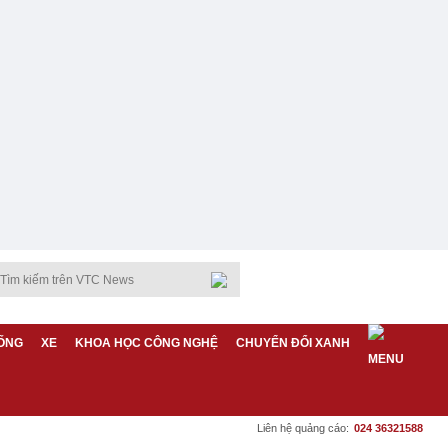
ỐNG
XE
KHOA HỌC CÔNG NGHỆ
CHUYỂN ĐỔI XANH
Liên hệ quảng cáo:
024 36321588