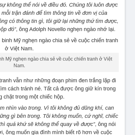
t sự không thể nói về điều đó. Chúng tôi luôn được
u mỗi trận đánh để tìm thông tin về đơn vị của
ng có thông tin gì, tôi giữ lại những thứ tìm được,
hộp đó”
, ông Adolph Novello nghẹn ngào nhớ lại.
nh Mỹ nghẹn ngào chia sẻ về cuộc chiến tranh ở Việt
Nam.
 tranh vẫn như những đoạn phim đen trắng lặp đi
 tìm cách tránh né. Tất cả được ông giữ kín trong
g chặt trong một chiếc hộp.
m nhìn vào trong. Vì tôi không đủ dũng khí, can
ững gì bên trong. Tôi không muốn, cứ nghĩ, chiếc
 thì quá khứ sẽ không thể quay về được”
, ông nói
ời, ông muốn gia đình mình biết rõ hơn về cuộc