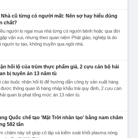
Nhà cũ từng có người mất: Nên sợ hay hiểu đúng
n chất?
ều người lo ngại mua nhà từng có người bệnh hoặc qua đời
gặp vận xui, nhưng theo quan niệm Phật giáo, nghiệp là do
 người tự tạo, không truyền qua ngôi nhà.
ận hối lộ của trùm thực phẩm giả, 2 cựu cán bộ hải
an bị tuyên án 13 năm tù
 cáo buộc nhận hối lộ để hướng dẫn công ty sản xuất hàng
 được thông quan lô hàng nhập khẩu trái quy định, 2 cựu cán
hải quan bị phạt tổng mức án 13 năm tù.
ung Quốc chế tạo 'Mặt Trời nhân tạo' bằng nam châm
ng 582 tấn
m châm này sẽ giúp cô lập và kiểm soát khối plasma nóng