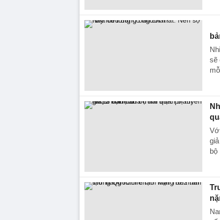
bả
Nhi
sẽ 
mỗi
Nh
qu
Với
giả
bộ 
Tr
nặ
Na