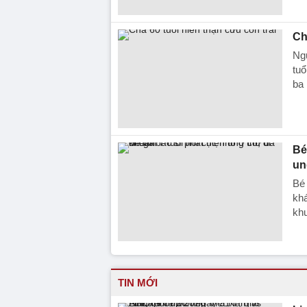
Ch
Ngư
tuổ
ba 
Bé
un
Bé 
khá
kh
TIN MỚI