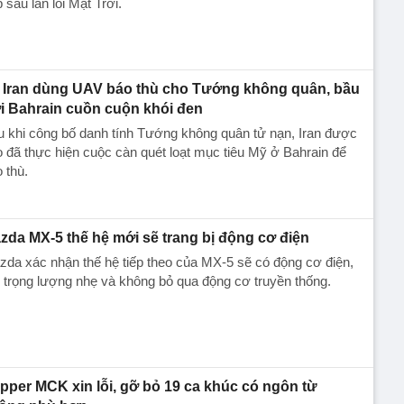
 sáu lần lõi Mặt Trời.
Iran dùng UAV báo thù cho Tướng không quân, bầu
ời Bahrain cuồn cuộn khói đen
 khi công bố danh tính Tướng không quân tử nạn, Iran được
 đã thực hiện cuộc càn quét loạt mục tiêu Mỹ ở Bahrain để
 thù.
zda MX-5 thế hệ mới sẽ trang bị động cơ điện
da xác nhận thế hệ tiếp theo của MX-5 sẽ có động cơ điện,
 trọng lượng nhẹ và không bỏ qua động cơ truyền thống.
pper MCK xin lỗi, gỡ bỏ 19 ca khúc có ngôn từ