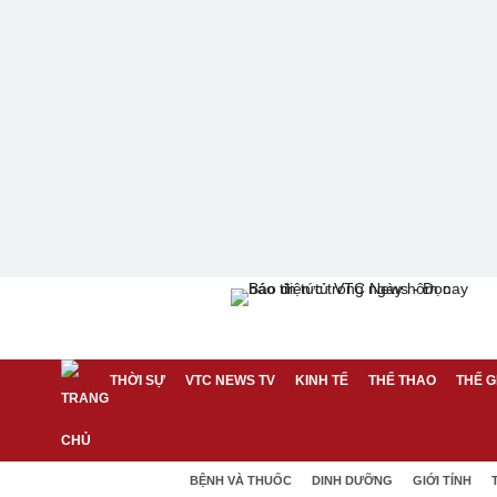
THỜI SỰ
VTC NEWS TV
KINH TẾ
THỂ THAO
THẾ G
BỆNH VÀ THUỐC
DINH DƯỠNG
GIỚI TÍNH