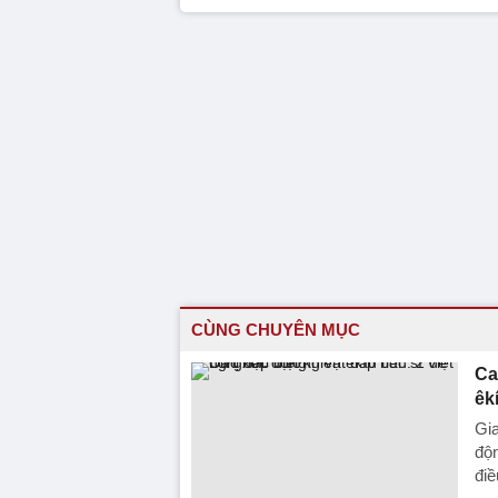
CÙNG CHUYÊN MỤC
Ca
êk
Gia
độn
điều