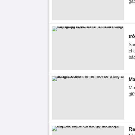
gấp
tr
Sau
cho
báo
Ma
Maz
giữ
Ra