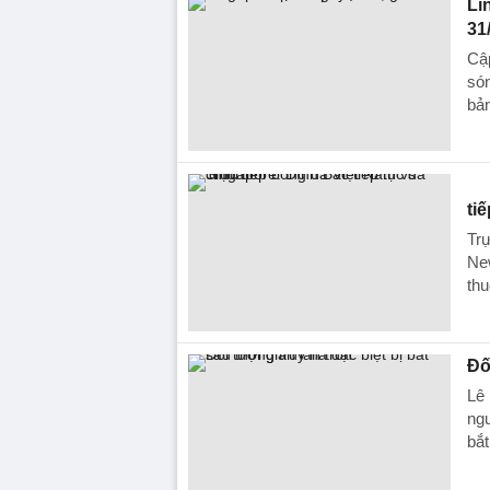
Li
31
Cập
són
bả
ti
Trự
New
th
Đố
Lê 
ngư
bắt