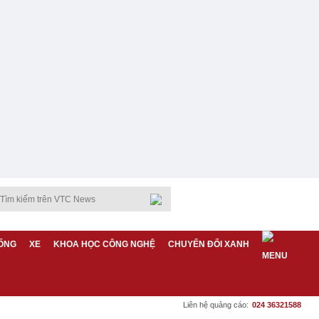
ỐNG
XE
KHOA HỌC CÔNG NGHỆ
CHUYỂN ĐỔI XANH
Liên hệ quảng cáo:
024 36321588