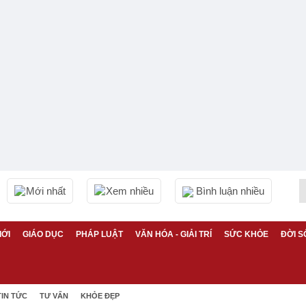
Mới nhất
Xem nhiều
Bình luận nhiều
IỚI
GIÁO DỤC
PHÁP LUẬT
VĂN HÓA - GIẢI TRÍ
SỨC KHỎE
ĐỜI S
TIN TỨC
TƯ VẤN
KHỎE ĐẸP