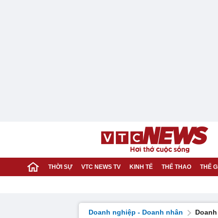
THỜI SỰ
VTC NEWS TV
KINH TẾ
THỂ THAO
THẾ G
Doanh nghiệp - Doanh nhân
Doanh 