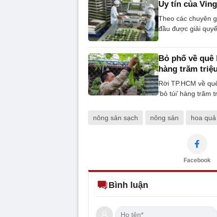
Uy tín của Vin
Theo các chuyên gi
đầu được giải quyế
Bỏ phố về quê 
hàng trăm triệ
Rời TP.HCM về quê
‘bỏ túi’ hàng trăm
nông sản sạch
nông sản
hoa quả
Facebook
Bình luận