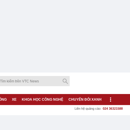
ỐNG
XE
KHOA HỌC CÔNG NGHỆ
CHUYỂN ĐỔI XANH
Liên hệ quảng cáo:
024 36321588