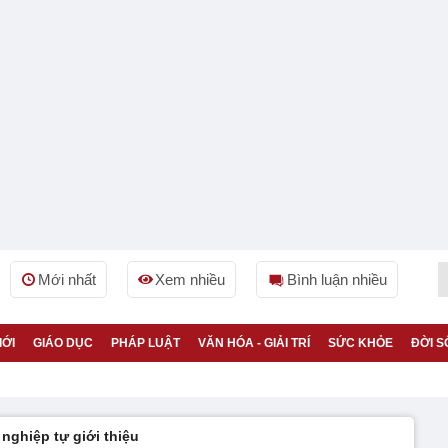
Mới nhất
Xem nhiều
Bình luận nhiều
IỚI
GIÁO DỤC
PHÁP LUẬT
VĂN HÓA - GIẢI TRÍ
SỨC KHỎE
ĐỜI S
nghiệp tự giới thiệu