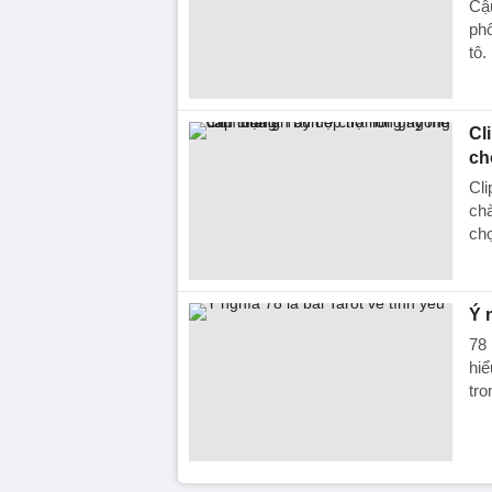
Cậ
phố
tô.
Cl
ch
Cli
chà
chợ
Ý 
78 
hiể
tro