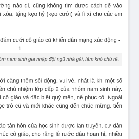
ờng nào đi, cũng không tìm được cách để vào
 xòa, tặng kẹo hỷ (kẹo cưới) và lì xì cho các em
óm nam sinh gia nhập đội ngũ nhà gái, làm khó chú rể.
i càng thêm sôi động, vui vẻ, nhất là khi một số
viên chủ nhiệm lớp cấp 2 của nhóm nam sinh này.
ới cô giáo và đặc biệt quý mến, nể phục cô. Ngoài
ọc trò cũ và mới khác cũng đến chúc mừng, tiễn
náo tân hôn của học sinh được lan truyền, cư dân
úc cô giáo, cho rằng lễ rước dâu hoan hỉ, nhiều