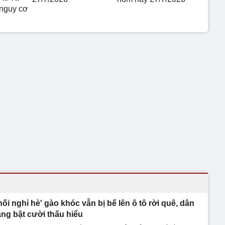
 nguy cơ
hối nghỉ hè' gào khóc vẫn bị bế lên ô tô rời quê, dân
ng bật cười thấu hiểu