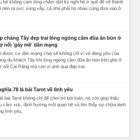
u bé không cam lòng chấm dứt kỳ nghỉ hè ở quê để về thành
 nên ra sức vùng vẫy, cả nhà phải hò nhau cùng đưa vào ô
ip chàng Tây đẹp trai lóng ngóng cầm đũa ăn bún ở
ợ nổi 'gây mê' dân mạng
p được cư dân mạng chia sẻ không chỉ vì vẻ đáng yêu của
ng du khách Tây khi lóng ngóng cầm đũa ăn bún trên ghe ở
 nổi Cái Răng mà còn vì anh quá đẹp trai.
nghĩa 78 lá bài Tarot về tình yêu
lá bài Tarot không chỉ để chơi trò bói toán, nó còn giúp thấu
u cảm xúc, định hướng mối quan hệ và tìm thấy sự chữa lành
ng tình yêu.