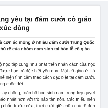
áng yêu tại đám cưới cô giáo
 xúc động
là cơn ác mộng ở nhiều đám cưới Trung Quốc
hú rể của nhóm nam sinh tại hôn lễ cô giáo
.
độ học tập cũng như phát triển nhân cách của học
 được học trò đặc biệt yêu quý. Một cô giáo ở Hà
ể hiện tình cảm theo cách đặc biệt tại đám cưới,
ong cuộc đời.
p lấy chồng, toàn bộ học sinh nam trong lớp quyết
áo nhiệt hơn với trò náo tân hôn. Các thiếu niên
g chắn trước cửa, tươi cười giữ chân chú rể đến