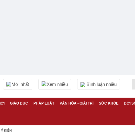
Mới nhất
Xem nhiều
Bình luận nhiều
IỚI
GIÁO DỤC
PHÁP LUẬT
VĂN HÓA - GIẢI TRÍ
SỨC KHỎE
ĐỜI S
Ý KIẾN