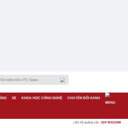
ỐNG
XE
KHOA HỌC CÔNG NGHỆ
CHUYỂN ĐỔI XANH
Liên hệ quảng cáo:
024 36321588