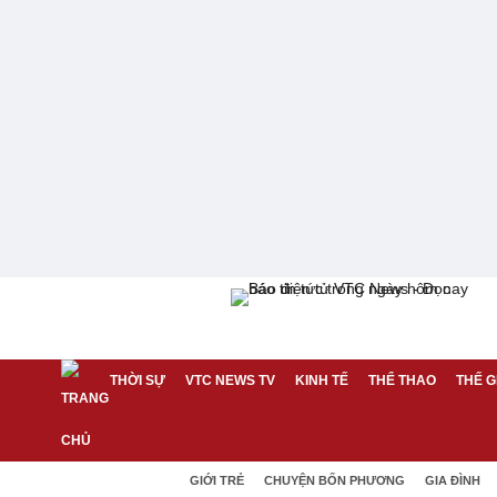
THỜI SỰ
VTC NEWS TV
KINH TẾ
THỂ THAO
THẾ G
GIỚI TRẺ
CHUYỆN BỐN PHƯƠNG
GIA ĐÌNH