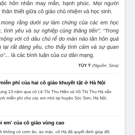
cuộc hôn nhân may mắn, hạnh phúc. Mọi người
hân thiết giữa cô giáo chủ nhiệm và học sinh.
ý, mong rằng dưới sự làm chứng của các em học
, tình yêu và sự nghiệp cùng thăng tiến”; “Trong
 mộng với cô dâu chú rể do màn náo tân hôn quá
lại rất đáng yêu, cho thấy tình cảm và sự quan
o”...
là các bình luận của cư dân mạng.
TÙY Ý
(Nguồn: Sina)
miễn phí của hai cô giáo khuyết tật ở Hà Nội
nhưng 13 năm qua cô Lê Thị Thu Hiền và Vũ Thị Thu Hà vẫn
Anh miễn phí cho các em nhỏ tại huyện Sóc Sơn, Hà Nội.
ôi em' của cô giáo vùng cao
h không có cơm ăn, áo mặc, cô Hà đã quyết định giúp đỡ,