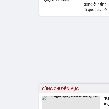
dông ở 7 tỉnh,
lũ quét, sạt lở
CÙNG CHUYÊN MỤC
'K
mạ