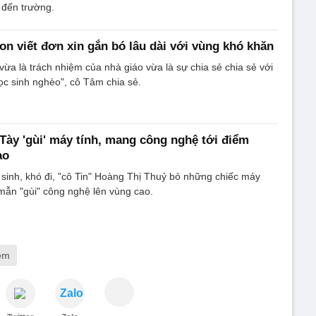
đến trường.
n viết đơn xin gắn bó lâu dài với vùng khó khăn
ừa là trách nhiệm của nhà giáo vừa là sự chia sẻ chia sẻ với
ọc sinh nghèo", cô Tâm chia sẻ.
Tày 'gùi' máy tính, mang công nghệ tới điểm
ao
 sinh, khó đi, "cô Tin" Hoàng Thị Thuỷ bỏ những chiếc máy
 mẫn "gùi" công nghệ lên vùng cao.
iệm
Zalo