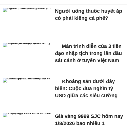
Người uống thuốc huyết áp
có phải kiêng cà phê?
Màn trình diễn của 3 tiền
đạo nhập tịch trong lần đầu
sát cánh ở tuyển Việt Nam
Khoáng sản dưới đáy
biển: Cuộc đua nghìn tỷ
USD giữa các siêu cường
Giá vàng 9999 SJC hôm nay
1/8/2026 bao nhiêu 1