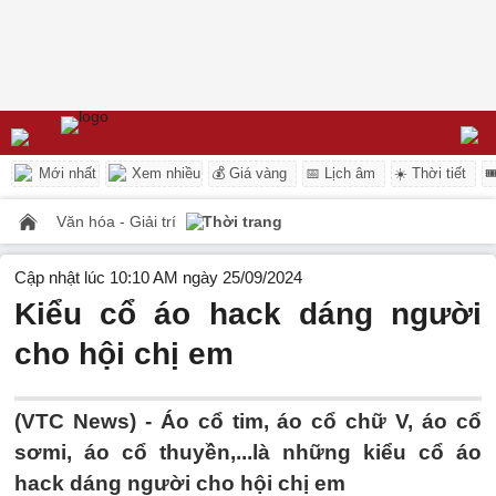
Mới nhất
Xem nhiều
💰 Giá vàng
📅 Lịch âm
☀️ Thời tiết

Văn hóa - Giải trí
Thời trang
Cập nhật lúc 10:10 AM ngày 25/09/2024
Kiểu cổ áo hack dáng người
cho hội chị em
(VTC News) -
Áo cổ tim, áo cổ chữ V, áo cổ
sơmi, áo cổ thuyền,...là những kiểu cổ áo
hack dáng người cho hội chị em