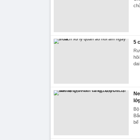
chủ
5 
Rượ
hôi
dai
Ne
lớ
Bộ
Bắc
bể 