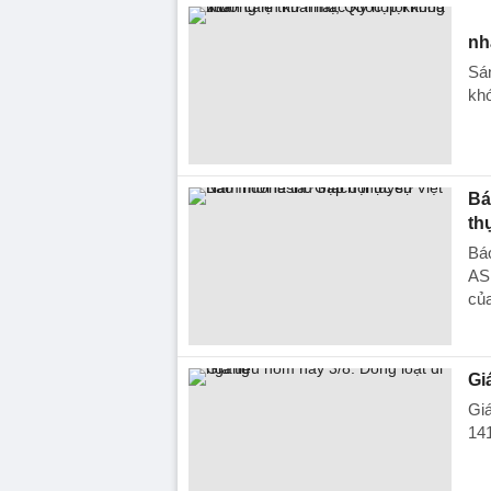
nh
Sán
khó
Bá
th
Báo
ASE
của
Gi
Giá
141