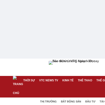
THỜI SỰ
VTC NEWS TV
KINH TẾ
THỂ THAO
THẾ G
THỊ TRƯỜNG
BẤT ĐỘNG SẢN
ĐẦU TƯ
TÀI