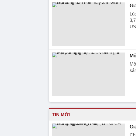
Gi
Lú
3,
USD
Mộ
Một
sản
TIN MỚI
Gi
Chỉ