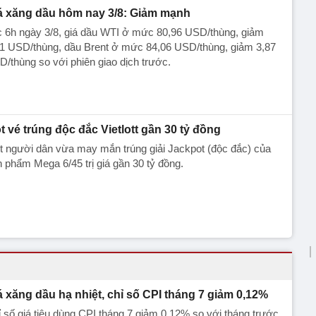
á xăng dầu hôm nay 3/8: Giảm mạnh
c 6h ngày 3/8, giá dầu WTI ở mức 80,96 USD/thùng, giảm
71 USD/thùng, dầu Brent ở mức 84,06 USD/thùng, giảm 3,87
/thùng so với phiên giao dịch trước.
t vé trúng độc đắc Vietlott gần 30 tỷ đồng
 người dân vừa may mắn trúng giải Jackpot (độc đắc) của
 phẩm Mega 6/45 trị giá gần 30 tỷ đồng.
á xăng dầu hạ nhiệt, chỉ số CPI tháng 7 giảm 0,12%
 số giá tiêu dùng CPI tháng 7 giảm 0,12% so với tháng trước