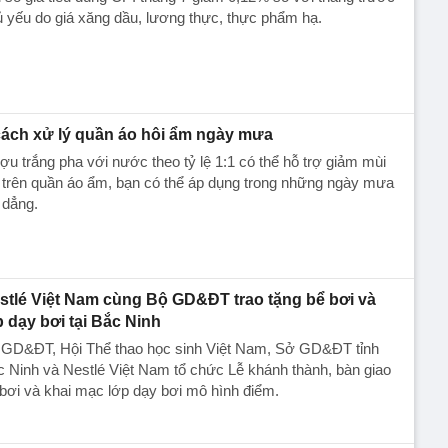
 yếu do giá xăng dầu, lương thực, thực phẩm hạ.
cách xử lý quần áo hôi ẩm ngày mưa
u trắng pha với nước theo tỷ lệ 1:1 có thể hỗ trợ giảm mùi
 trên quần áo ẩm, bạn có thể áp dụng trong những ngày mưa
 dẳng.
stlé Việt Nam cùng Bộ GD&ĐT trao tặng bể bơi và
p dạy bơi tại Bắc Ninh
 GD&ĐT, Hội Thể thao học sinh Việt Nam, Sở GD&ĐT tỉnh
 Ninh và Nestlé Việt Nam tổ chức Lễ khánh thành, bàn giao
bơi và khai mạc lớp dạy bơi mô hình điểm.