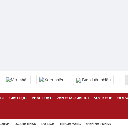
Mới nhất
Xem nhiều
Bình luận nhiều
IỚI
GIÁO DỤC
PHÁP LUẬT
VĂN HÓA - GIẢI TRÍ
SỨC KHỎE
ĐỜI S
 CHÍNH
DOANH NHÂN
DU LỊCH
TIN GIÁ VÀNG
ĐIỆN HẠT NHÂN