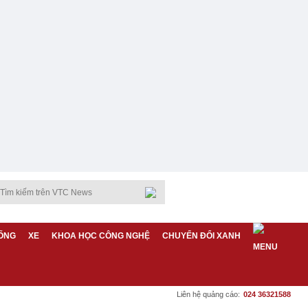
ỐNG
XE
KHOA HỌC CÔNG NGHỆ
CHUYỂN ĐỔI XANH
Liên hệ quảng cáo:
024 36321588