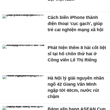
Cách biến iPhone thành
điện thoại 'cục gạch', giúp
trẻ cai nghiện mạng xã hội
Phát hiện thêm 8 hài cốt liệt
sĩ tại hố chôn thứ hai ở
Công viên Lê Thị Riêng
Hà Nội lý giải nguyên nhân
ngõ 42 Giang Văn Minh
ngập tới 40cm, nước rút
chậm
Bảng xếp hạng ASEAN Cup