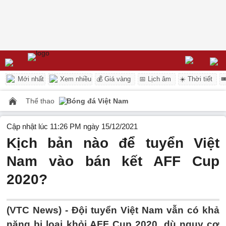
Mới nhất
Xem nhiều
💰 Giá vàng
📅 Lịch âm
☀️ Thời tiết

Thể thao
Bóng đá Việt Nam
Cập nhật lúc 11:26 PM ngày 15/12/2021
Kịch bản nào để tuyển Việt
Nam vào bán kết AFF Cup
2020?
(VTC News) -
Đội tuyển Việt Nam vẫn có khả
năng bị loại khỏi AFF Cup 2020, dù nguy cơ