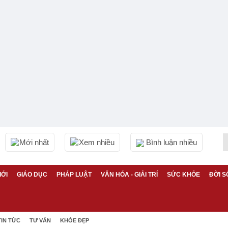
Mới nhất
Xem nhiều
Bình luận nhiều
IỚI
GIÁO DỤC
PHÁP LUẬT
VĂN HÓA - GIẢI TRÍ
SỨC KHỎE
ĐỜI S
TIN TỨC
TƯ VẤN
KHỎE ĐẸP