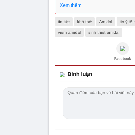
Xem thêm
tin tức
khó thở
Amidal
tin ý tế
viêm amidal
sinh thiết amidal
Facebook
Bình luận