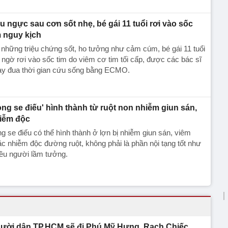
u ngực sau cơn sốt nhẹ, bé gái 11 tuổi rơi vào sốc
m nguy kịch
những triệu chứng sốt, ho tưởng như cảm cúm, bé gái 11 tuổi
 ngờ rơi vào sốc tim do viêm cơ tim tối cấp, được các bác sĩ
ạy đua thời gian cứu sống bằng ECMO.
òng se điếu' hình thành từ ruột non nhiễm giun sán,
iễm độc
g se điếu có thể hình thành ở lợn bị nhiễm giun sán, viêm
c nhiễm độc đường ruột, không phải là phần nội tạng tốt như
ều người lầm tưởng.
ười dân TP.HCM sẽ đi Phú Mỹ Hưng, Rạch Chiếc,