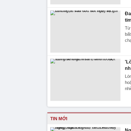
Đa
ti
Từ 
bất
ch
'L
nh
Lòn
hoặ
nhi
TIN MỚI
Ng