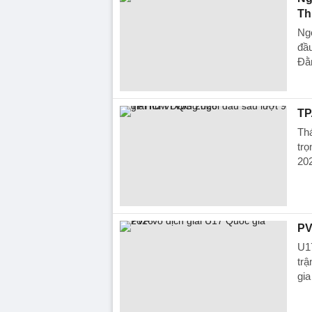
Th
Ng
đầu
Đằ
TP
Th
trọ
20
PV
U17
trậ
gi