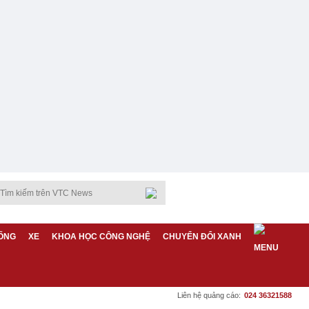
ỐNG
XE
KHOA HỌC CÔNG NGHỆ
CHUYỂN ĐỔI XANH
Liên hệ quảng cáo:
024 36321588