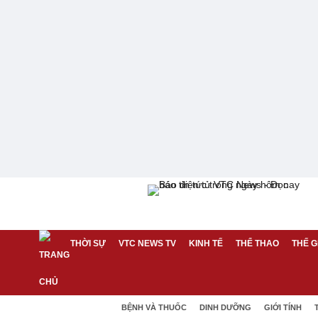
THỜI SỰ
VTC NEWS TV
KINH TẾ
THỂ THAO
THẾ G
BỆNH VÀ THUỐC
DINH DƯỠNG
GIỚI TÍNH