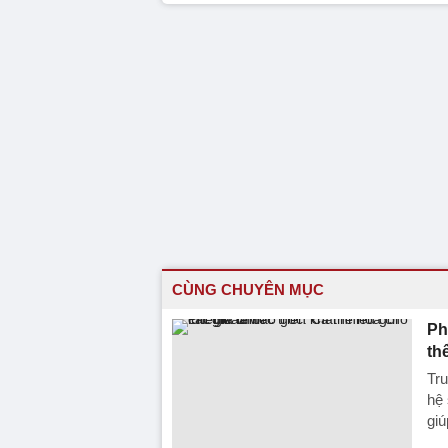
CÙNG CHUYÊN MỤC
Ph
th
Tr
hệ 
giú