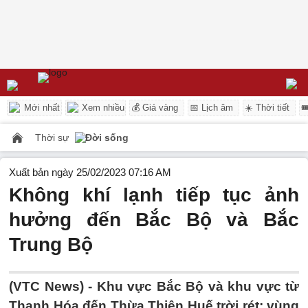
Mới nhất
Xem nhiều
💰 Giá vàng
📅 Lịch âm
☀️ Thời tiết

Thời sự
Đời sống
Xuất bản ngày 25/02/2023 07:16 AM
Không khí lạnh tiếp tục ảnh
hưởng đến Bắc Bộ và Bắc
Trung Bộ
(VTC News) -
Khu vực Bắc Bộ và khu vực từ
Thanh Hóa đến Thừa Thiên Huế trời rét; vùng