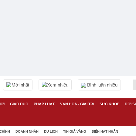
Mới nhất
Xem nhiều
Bình luận nhiều
IỚI
GIÁO DỤC
PHÁP LUẬT
VĂN HÓA - GIẢI TRÍ
SỨC KHỎE
ĐỜI S
 CHÍNH
DOANH NHÂN
DU LỊCH
TIN GIÁ VÀNG
ĐIỆN HẠT NHÂN