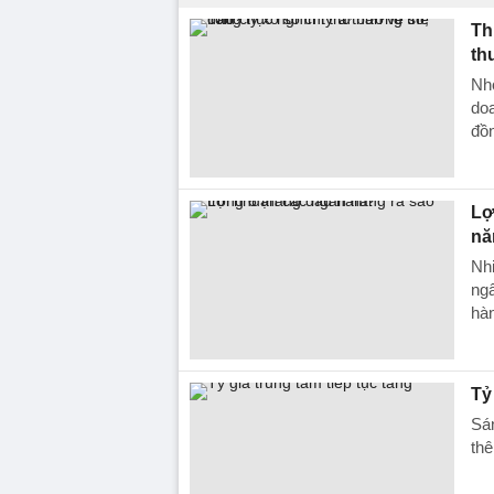
Th
th
Nh
doa
đồ
Lơ
n
Nhi
ngâ
hà
Tỷ
Sá
thê