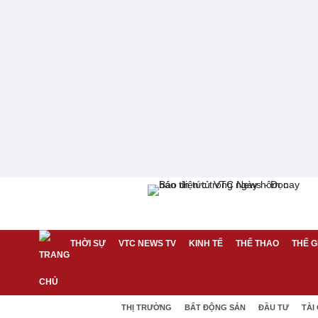
THỜI SỰ
VTC NEWS TV
KINH TẾ
THỂ THAO
THẾ G
THỊ TRƯỜNG
BẤT ĐỘNG SẢN
ĐẦU TƯ
TÀI