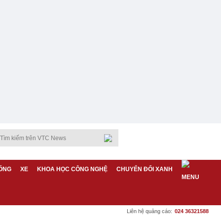
ỐNG
XE
KHOA HỌC CÔNG NGHỆ
CHUYỂN ĐỔI XANH
Liên hệ quảng cáo:
024 36321588