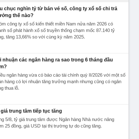
u chục nghìn tỷ từ bán vé số, công ty xổ số chi trả
ưởng thế nào?
óm công ty xổ số kiến thiết miền Nam nửa năm 2026 có
nh số phát hành xổ số truyền thống chạm mốc 87.140 tỷ
ng, tăng 13,66% so với cùng kỳ năm 2025.
̣i nhuận các ngân hàng ra sao trong 6 tháng đầu
ăm?
ều ngân hàng vừa có báo cáo tài chính quý II/2026 với một số
n hàng có lợi nhuận tăng trưởng mạnh nhưng cũng có ngân
ng thua lỗ.
 giá trung tâm tiếp tục tăng
ng 5/8, tỷ giá trung tâm được Ngân hàng Nhà nước nâng
m 25 đồng, giá USD tại thị trường tự do cũng tăng.