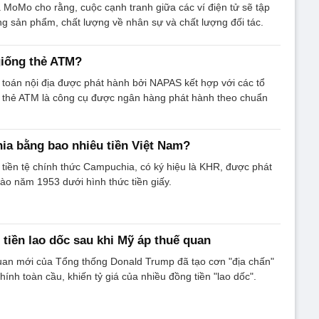
MoMo cho rằng, cuộc cạnh tranh giữa các ví điện tử sẽ tập
ng sản phẩm, chất lượng về nhân sự và chất lượng đối tác.
giống thẻ ATM?
 toán nội địa được phát hành bởi NAPAS kết hợp với các tổ
n thẻ ATM là công cụ được ngân hàng phát hành theo chuẩn
ia bằng bao nhiêu tiền Việt Nam?
ị tiền tệ chính thức Campuchia, có ký hiệu là KHR, được phát
vào năm 1953 dưới hình thức tiền giấy.
 tiền lao dốc sau khi Mỹ áp thuế quan
uan mới của Tổng thống Donald Trump đã tạo cơn "địa chấn"
 chính toàn cầu, khiến tỷ giá của nhiều đồng tiền "lao dốc".