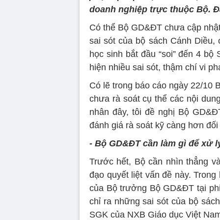
doanh nghiệp trực thuộc Bộ. Đạ
Có thể Bộ GD&ĐT chưa cập nhật đ
sai sót của bộ sách Cánh Diều, 
học sinh bắt đầu “soi” đến 4 b
hiện nhiều sai sót, thậm chí vi ph
Có lẽ trong báo cáo ngày 22/10 Bộ
chưa rà soát cụ thể các nội dung
nhân đây, tôi đề nghị Bộ GD&Đ
đánh giá rà soát kỹ càng hơn đối
- Bộ GD&ĐT cần làm gì để xử lý
Trước hết, Bộ cần nhìn thẳng và
đạo quyết liệt vấn đề này. Trong 
của Bộ trưởng Bộ GD&ĐT tại phiê
chỉ ra những sai sót của bộ sác
SGK của NXB Giáo dục Việt Nam đ