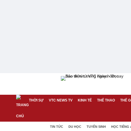
THỜI SỰ
VTC NEWS TV
KINH TẾ
THỂ THAO
THẾ G
TIN TỨC
DU HỌC
TUYỂN SINH
HỌC TIẾNG