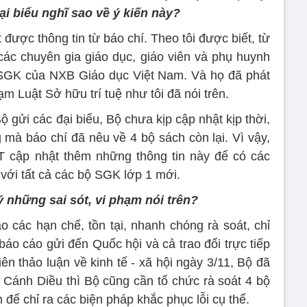
i biểu nghĩ sao về ý kiến này?
ược thông tin từ báo chí. Theo tôi được biết, từ
các chuyên gia giáo dục, giáo viên và phụ huynh
ộ SGK của NXB Giáo dục Việt Nam. Và họ đã phát
ạm Luật Sở hữu trí tuệ như tôi đã nói trên.
 gửi các đại biểu, Bộ chưa kịp cập nhật kịp thời,
 mà báo chí đã nêu về 4 bộ sách còn lại. Vì vậy,
T cập nhật thêm những thông tin này để có các
 với tất cả các bộ SGK lớp 1 mới.
 những sai sót, vi phạm nói trên?
o các hạn chế, tồn tại, nhanh chóng rà soát, chỉ
báo cáo gửi đến Quốc hội và cả trao đổi trực tiếp
n thảo luận về kinh tế - xã hội ngày 3/11, Bộ đã
h Cánh Diều thì Bộ cũng cần tổ chức rà soát 4 bộ
ể chỉ ra các biện pháp khắc phục lỗi cụ thể.