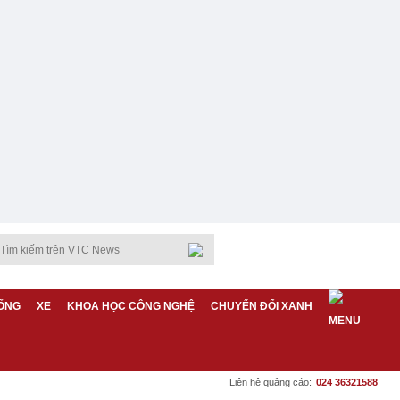
ỐNG
XE
KHOA HỌC CÔNG NGHỆ
CHUYỂN ĐỔI XANH
Liên hệ quảng cáo:
024 36321588