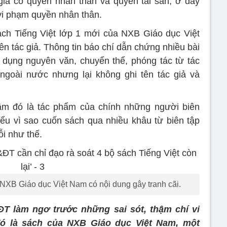
giả có quyền nhân thân và quyền tài sản, ở đây
 vi phạm quyền nhân thân.
sách Tiếng Việt lớp 1 mới của NXB Giáo dục Việt
ên tác giả. Thông tin báo chí dẫn chứng nhiều bài
 dụng nguyên văn, chuyển thể, phóng tác từ tác
ngoài nước nhưng lại không ghi tên tác giả và
lầm đó là tác phẩm của chính những người biên
ểu vì sao cuốn sách qua nhiều khâu từ biên tập
ỗi như thế.
 NXB Giáo dục Việt Nam có nội dung gây tranh cãi.
T làm ngơ trước những sai sót, thậm chí vi
 đó là sách của NXB Giáo dục Việt Nam, một