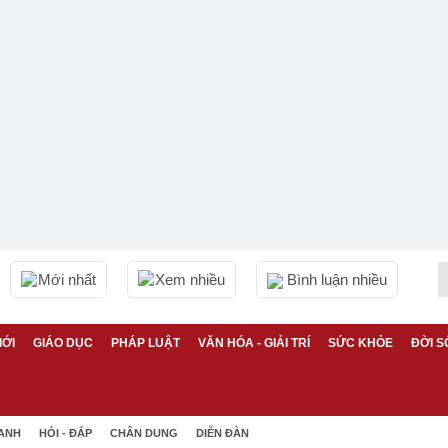
Mới nhất
Xem nhiều
Bình luận nhiều
IỚI
GIÁO DỤC
PHÁP LUẬT
VĂN HÓA - GIẢI TRÍ
SỨC KHỎE
ĐỜI S
 ANH
HỎI - ĐÁP
CHÂN DUNG
DIỄN ĐÀN