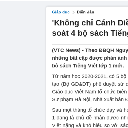
Giáo dục
Diễn đàn
'Không chỉ Cánh Di
soát 4 bộ sách Tiếng
(VTC News) -
Theo ĐBQH Nguyễ
những bất cập được phản ánh 
bộ sách Tiếng Việt lớp 1 mới.
Từ năm học 2020-2021, có 5 bộ
tạo (Bộ GD&ĐT) phê duyệt sử d
Giáo dục Việt Nam tổ chức biê
Sư phạm Hà Nội, Nhà xuất bản 
Sau một tháng tổ chức dạy và họ
1 đang là chủ đề nhận được nhiề
Việt nặng và khó hiểu so với sác