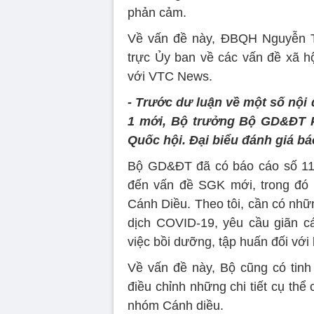
phản cảm.
Về vấn đề này, ĐBQH Nguyễn T
trực Ủy ban về các vấn đề xã h
với VTC News.
- Trước dư luận về một số nội
1 mới, Bộ trưởng Bộ GD&ĐT P
Quốc hội. Đại biểu đánh giá b
Bộ GD&ĐT đã có báo cáo số 110
đến vấn đề SGK mới, trong đó 
Cánh Diều. Theo tôi, cần có nhữ
dịch COVID-19, yêu cầu giãn c
việc bồi dưỡng, tập huấn đối với
Về vấn đề này, Bộ cũng có tinh 
điều chỉnh những chi tiết cụ th
nhóm Cánh diều.